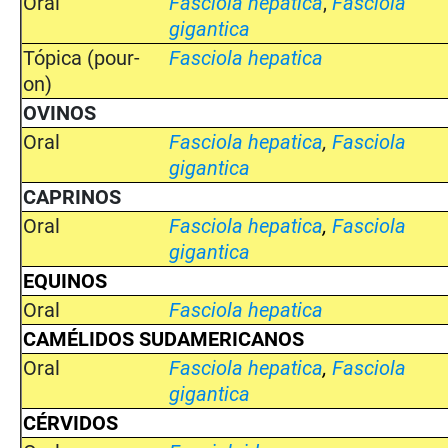
Oral
Fasciola hepatica
,
Fasciola
gigantica
Tópica (pour-
Fasciola hepatica
on)
OVINOS
Oral
Fasciola hepatica
,
Fasciola
gigantica
CAPRINOS
Oral
Fasciola hepatica
,
Fasciola
gigantica
EQUINOS
Oral
Fasciola hepatica
CAMÉLIDOS SUDAMERICANOS
Oral
Fasciola hepatica
,
Fasciola
gigantica
CÉRVIDOS