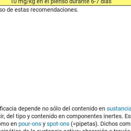
10 mg/kg en el pienso durante 6-7 días
uso de estas recomendaciones.
eficacia depende no sólo del contenido en
sustancia
cir, del tipo y contenido en componentes inertes. Es
como en
pour-ons
y
spot-ons
(=pipetas). Dichos co