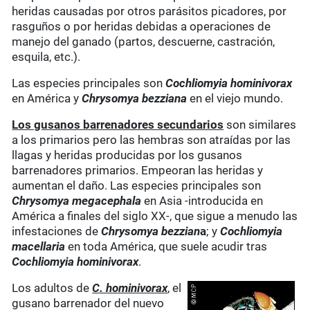
heridas causadas por otros parásitos picadores, por
rasguños o por heridas debidas a operaciones de
manejo del ganado (partos, descuerne, castración,
esquila, etc.).
Las especies principales son
Cochliomyia hominivorax
en América y
Chrysomya bezziana
en el viejo mundo.
Los gusanos barrenadores secundarios
son similares
a los primarios pero las hembras son atraídas por las
llagas y heridas producidas por los gusanos
barrenadores primarios. Empeoran las heridas y
aumentan el daño. Las especies principales son
Chrysomya megacephala
en Asia -introducida en
América a finales del siglo XX-, que sigue a menudo las
infestaciones de
Chrysomya bezzian
a
; y
Cochliomyia
macellaria
en toda América, que suele acudir tras
Cochliomyia hominivorax
.
Los adultos de
C. hominivorax
, el
gusano barrenador del nuevo