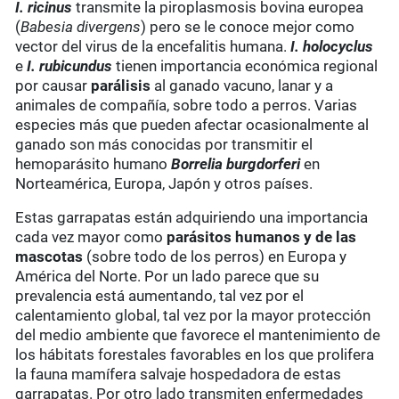
I. ricinus
transmite la piroplasmosis bovina europea
(
Babesia divergens
) pero se le conoce mejor como
vector del virus de la encefalitis humana.
I. holocyclus
e
I. rubicundus
tienen importancia económica regional
por causar
parálisis
al ganado vacuno, lanar y a
animales de compañía, sobre todo a perros. Varias
especies más que pueden afectar ocasionalmente al
ganado son más conocidas por transmitir el
hemoparásito humano
Borrelia burgdorferi
en
Norteamérica, Europa, Japón y otros países.
Estas garrapatas están adquiriendo una importancia
cada vez mayor como
parásitos humanos y de las
mascotas
(sobre todo de los perros) en Europa y
América del Norte. Por un lado parece que su
prevalencia está aumentando, tal vez por el
calentamiento global, tal vez por la mayor protección
del medio ambiente que favorece el mantenimiento de
los hábitats forestales favorables en los que prolifera
la fauna mamífera salvaje hospedadora de estas
garrapatas. Por otro lado transmiten enfermedades