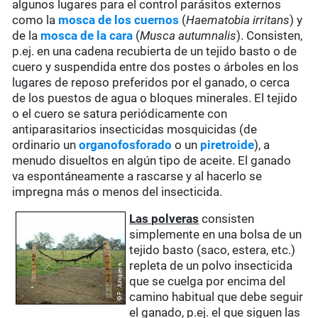
algunos lugares para el control parásitos externos
como la
mosca de los cuernos
(
Haematobia irritans
) y
de la
mosca de la cara
(
Musca autumnalis
). Consisten,
p.ej. en una cadena recubierta de un tejido basto o de
cuero y suspendida entre dos postes o árboles en los
lugares de reposo preferidos por el ganado, o cerca
de los puestos de agua o bloques minerales. El tejido
o el cuero se satura periódicamente con
antiparasitarios insecticidas mosquicidas (de
ordinario un
organofosforado
o un
piretroide
), a
menudo disueltos en algún tipo de aceite. El ganado
va espontáneamente a rascarse y al hacerlo se
impregna más o menos del insecticida.
Las polveras
consisten
simplemente en una bolsa de un
tejido basto (saco, estera, etc.)
repleta de un polvo insecticida
que se cuelga por encima del
camino habitual que debe seguir
el ganado, p.ej. el que siguen las