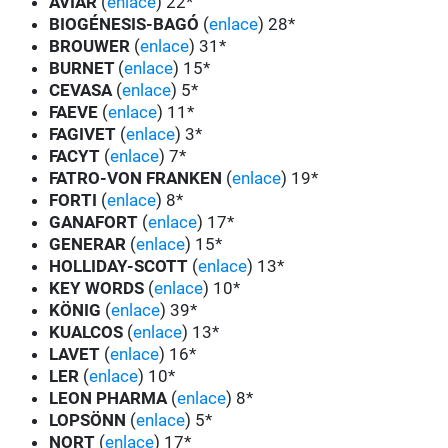
AVIAR
(
enlace
) 22*
BIOGÉNESIS-BAGÓ
(
enlace
) 28*
BROUWER
(
enlace
) 31*
BURNET
(
enlace
) 15*
CEVASA
(
enlace
) 5*
FAEVE
(
enlace
) 11*
FAGIVET
(
enlace
) 3*
FACYT
(
enlace
) 7*
FATRO-VON FRANKEN
(
enlace
) 19*
FORTI
(
enlace
) 8*
GANAFORT
(
enlace
) 17*
GENERAR
(
enlace
) 15*
HOLLIDAY-SCOTT
(
enlace
) 13*
KEY WORDS
(
enlace
) 10*
KÖNIG
(
enlace
) 39*
KUALCOS
(
enlace
) 13*
LAVET
(
enlace
) 16*
LER
(
enlace
) 10*
LEON PHARMA
(
enlace
) 8*
LOPSÖNN
(
enlace
) 5*
NORT
(
enlace
) 17*