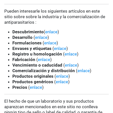
Pueden interesarle los siguientes artículos
en este
sitio sobre
sobre la industria y la comercialización de
antiparasitarios :
Descubrimiento
(
enlace
)
Desarrollo
(
enlace
)
Formulaciones
(
enlace
)
Envases y etiquetas
(
enlace
)
Registro u homologación
(
enlace
)
Fabricación
(
enlace
)
Vencimiento o caducidad
(
enlace
)
Comercialización y distribución
(
enlace
)
Productos originales
(
enlace
)
Productos genéricos
(
enlace
)
Precios
(
enlace
)
El hecho de que un laboratorio y sus productos
aparezcan mencionados en este sitio no conlleva
ningún tipo de sello o label de calidad, o garantía de