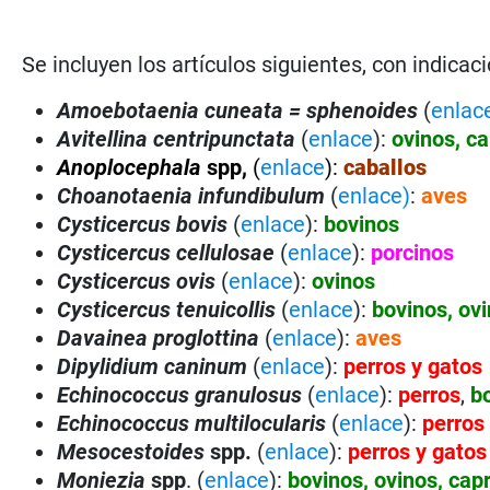
Se incluyen los artículos siguientes, con indica
Amoebotaenia cuneata = sphenoides
(
enlac
Avitellina centripunctata
(
enlace
):
ovinos, c
Anoplocephala
spp,
(
enlace
):
caballos
Choanotaenia infundibulum
(
enlace)
:
aves
Cysticercus bovis
(
enlace
):
bovinos
Cysticercus cellulosae
(
enlace
):
porcinos
Cysticercus ovis
(
enlace
):
ovinos
Cysticercus tenuicollis
(
enlace
):
bovinos, ovi
Davainea proglottina
(
enlace
):
aves
Dipylidium caninum
(
enlace
):
perros y gatos
Echinococcus granulosus
(
enlace
):
perros
,
bo
Echinococcus multilocularis
(
enlace
):
perros
Mesocestoides
spp.
(
enlace
):
perros y gatos
Moniezia
spp
. (
enlace
):
bovinos, ovinos, cap