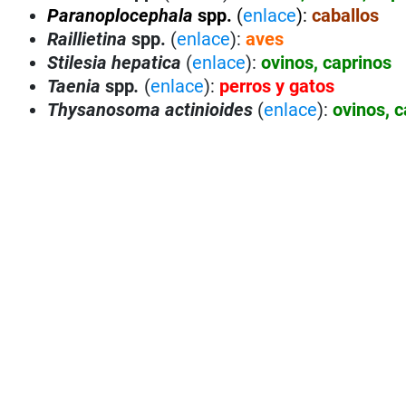
Paranoplocephala
spp.
(
enlace
):
caballos
Raillietina
spp.
(
enlace
):
aves
Stilesia hepatica
(
enlace
):
ovinos, caprinos
Taenia
spp
.
(
enlace
):
perros y gatos
Thysanosoma actinioides
(
enlace
):
ovinos, 