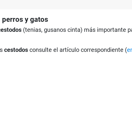
 perros y gatos
cestodos
(tenias, gusanos cinta) más importante p
os
cestodos
consulte el artículo correspondiente (
e