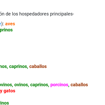
ción de los hospedadores principales-
e
):
aves
aprinos
nos, caprinos,
caballos
vinos, ovinos, caprinos,
porcinos
,
caballos
 y gatos
rinos