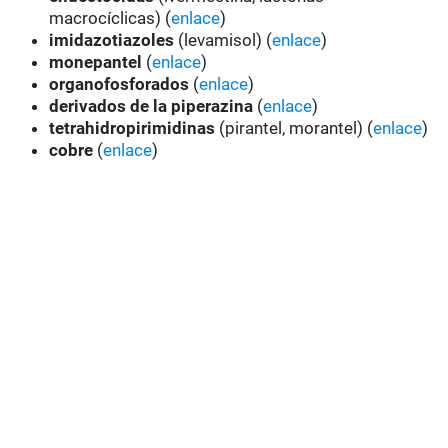
macrocíclicas) (
enlace
)
imidazotiazoles
(levamisol) (
enlace
)
monepantel
(
enlace
)
organofosforados
(
enlace
)
derivados de la piperazina
(
enlace
)
tetrahidropirimidinas
(pirantel, morantel) (
enlace
)
cobre
(
enlace
)