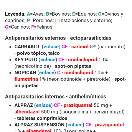
Leyenda:
A
=Aves;
B
=Bovinos;
E
=Equinos;
O
=Ovinos y
caprinos;
P
=Porcinos;
I
=Instalaciones y entorno;
C
=Caninos;
F
=Felinos
Antiparasitarios externos - ectoparasiticidas
CARBAKILL
(
enlace
)
CF
-
carbaril
5% (carbamato)
-
polvo tópico, talco
KEY PULG
(
enlace
)
CF
-
imidacloprid
10%
(neonicotinoide) -
spot-on pipetas
NOPICAN
(
enlace
)
C
-
imidacloprid
10% +
flumetrina
1% (neonicotinoide + piretroide) -
spot-
on pipetas
Antiparasitarios internos - antihelmínticos
ALPRAZ
(
enlace
)
CF
-
praziquantel
50 mg +
albendazol
500 mg (isoquinolina + benzimidazol)
-
tabletas comprimidos
ALPRAZ SUSPENSIÓN
(
enlace
)
CF
-
praziquantel
1% +
albendazol
10% (isoquinolina +