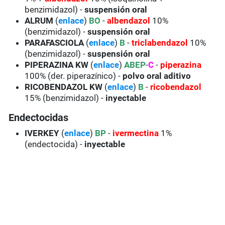
benzimidazol) -
suspensión oral
ALRUM
(
enlace
)
BO
-
albendazol
10%
(benzimidazol) -
suspensión oral
PARAFASCIOLA
(
enlace
)
B
-
triclabendazol
10%
(benzimidazol) -
suspensión oral
PIPERAZINA KW
(
enlace
)
ABEP
-
C
-
piperazina
100% (der. piperazínico) -
polvo oral aditivo
RICOBENDAZOL KW
(
enlace
)
B
-
ricobendazol
15% (benzimidazol) -
inyectable
Endectocidas
IVERKEY
(
enlace
)
BP
-
ivermectina
1%
(endectocida) -
inyectable