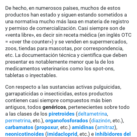
De hecho, en numerosos países, muchos de estos
productos han estado y siguen estando sometidos a
una normativa mucho más laxa en materia de registro
y permiso de comercialización. Casi siempre son de
«venta libre», es decir sin receta médica (en inglés OTC
= «over the counter») y se venden en supermercados,
zoos, tiendas para mascotas, por correspondencia,
etc. La documentación técnica y científica que deben
presentar es notablemente menor que la de los
medicamentos veterinarios como los spot-ons,
tabletas o inyectables.
Con respecto a las sustancias activas pulguicidas,
garrapaticidas o insecticidas, estos productos
contienen casi siempre compuestos más bien
antiguos, todos
genéricos
, pertenecientes sobre todo
a las clases de los
piretroides
(
deltametrina
,
permetrina
, etc.),
organofosforados
(
diazinón
, etc.),
carbamatos
(
propoxur
, etc.)
amidinas
(
amitraz
),
neonicotinoides
(
imidacloprid
, etc.) e
inhibidores del