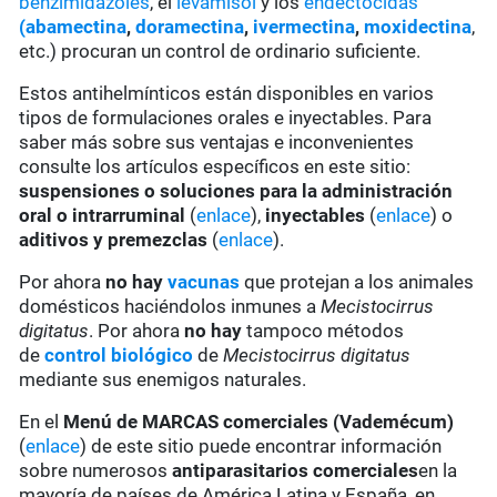
benzimidazoles
, el
levamisol
y los
endectocidas
(abamectina
,
doramectina
,
ivermectina
,
moxidectina
,
etc.) procuran un control de ordinario suficiente.
Estos antihelmínticos están disponibles en varios
tipos de formulaciones orales e inyectables. Para
saber más sobre sus ventajas e inconvenientes
consulte los artículos específicos en este sitio:
suspensiones o soluciones para la administración
oral o intrarruminal
(
enlace
),
inyectables
(
enlace
) o
aditivos y premezclas
(
enlace
).
Por ahora
no hay
vacunas
que protejan a los animales
domésticos haciéndolos inmunes a
Mecistocirrus
digitatus
. Por ahora
no hay
tampoco métodos
de
control biológico
de
Mecistocirrus digitatus
mediante sus enemigos naturales.
En el
Menú de MARCAS comerciales (Vademécum)
(
enlace
) de este sitio puede encontrar información
sobre numerosos
antiparasitarios comerciales
en la
mayoría de países de América Latina y España, en