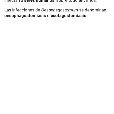
infectan a
seres humanos
, sobre todo en África.
Las infecciones de
Oesophagostomum
se denominan
oesophagostomiasis
o
esofagostomiasis
.