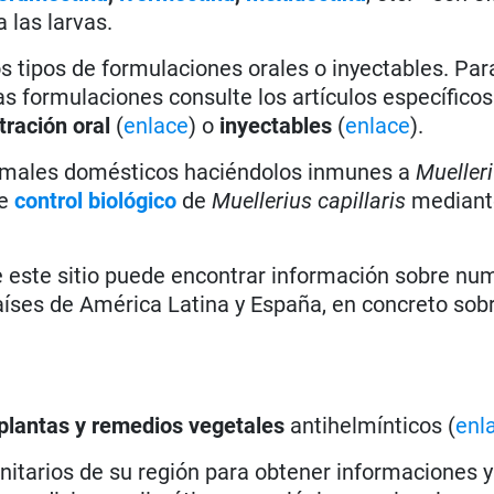
 las larvas.
os tipos de formulaciones orales o inyectables. Par
s formulaciones consulte los artículos específicos
tración oral
(
enlace
) o
inyectables
(
enlace
).
nimales domésticos haciéndolos inmunes a
Mueller
de
control biológico
de
Muellerius capillaris
mediant
e este sitio puede encontrar información sobre n
aíses de América Latina y España, en concreto sobr
plantas y remedios vegetales
antihelmínticos (
enl
anitarios de su región para obtener informaciones y