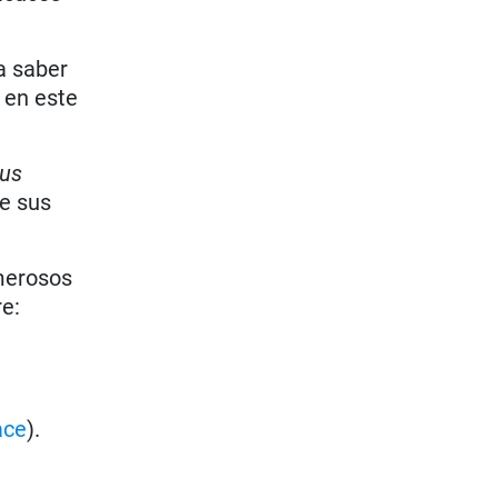
a saber
 en este
ius
e sus
umerosos
e:
ace
).