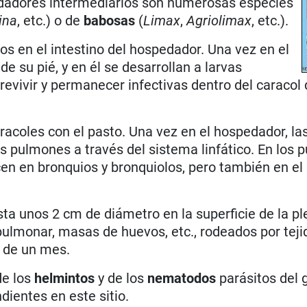
dadores intermediarios son numerosas especies
ina
, etc.) o de
babosas
(
Limax
,
Agriolimax
, etc.).
os en el intestino del hospedador. Una vez en el
de su pié, y en él se desarrollan a larvas
evivir y permanecer infectivas dentro del caracol
aracoles con el pasto. Una vez en el hospedador, la
os pulmones a través del sistema linfático. En los
cen en bronquios y bronquiolos, pero también en el
.
ta unos 2 cm de diámetro en la superficie de la pl
 pulmonar, masas de huevos, etc., rodeados por teji
a de un mes.
de los
helmintos
y de los
nematodos
parásitos del
dientes en este sitio.