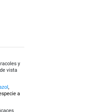
racoles y
de vista
azol
,
especie a
ficaces