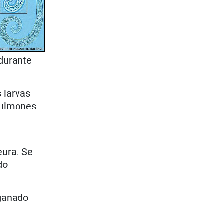
 durante
s larvas
 pulmones
eura. Se
do
 ganado