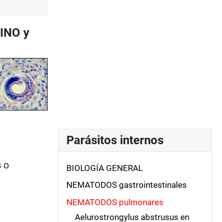
INO y
Parásitos internos
s
o
BIOLOGÍA GENERAL
NEMATODOS gastrointestinales
NEMATODOS pulmonares
Aelurostrongylus abstrusus en