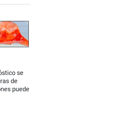
óstico se
cras de
mones puede