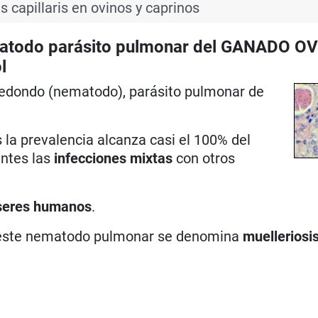
s capillaris en ovinos y caprinos
todo parásito pulmonar del GANADO OV
l
edondo (nematodo), parásito pulmonar de
 la prevalencia alcanza casi el 100% del
entes las
infecciones mixtas
con otros
seres humanos
.
e este nematodo pulmonar se denomina
muelleriosi