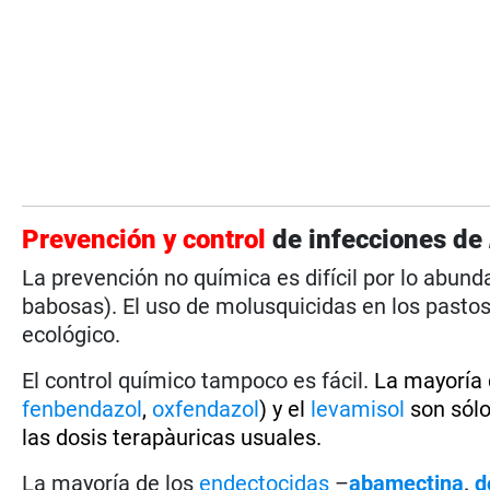
Prevención y control
de infecciones de
La prevención no química es difícil por lo abun
babosas). El uso de molusquicidas en los pastos
ecológico.
El control químico tampoco es fácil.
La mayoría 
fenbendazol
,
oxfendazol
) y el
levamisol
son sólo
las dosis terapàuricas usuales.
La mayoría de los
endectocidas
–
abamectina
,
d