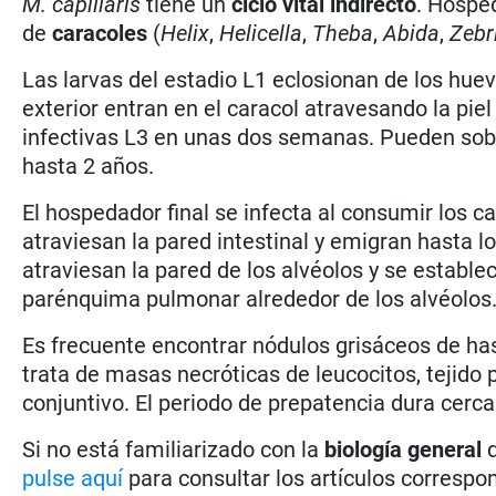
M. capillaris
tiene un
ciclo vital indirecto
. Hospe
de
caracoles
(
Helix
,
Helicella
,
Theba
,
Abida
,
Zebr
Las larvas del estadio L1 eclosionan de los huev
exterior entran en el caracol atravesando la piel 
infectivas L3 en unas dos semanas. Pueden sobr
hasta 2 años.
El hospedador final se infecta al consumir los c
atraviesan la pared intestinal y emigran hasta l
atraviesan la pared de los alvéolos y se estable
parénquima pulmonar alrededor de los alvéolos
Es frecuente encontrar nódulos grisáceos de has
trata de masas necróticas de leucocitos, tejido
conjuntivo. El periodo de prepatencia dura cerc
Si no está familiarizado con la
biología general
pulse aquí
para consultar los artículos correspon