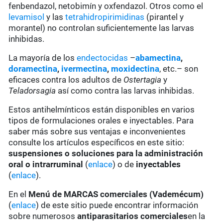
fenbendazol, netobimín y oxfendazol. Otros como el
levamisol
y las
tetrahidropirimidinas
(pirantel y
morantel) no controlan suficientemente las larvas
inhibidas.
La mayoría de los
endectocidas
–
abamectina
,
doramectina
,
ivermectina
,
moxidectina
, etc.– son
eficaces contra los adultos de
Ostertagia
y
Teladorsagia
así como contra las larvas inhibidas.
Estos antihelmínticos están disponibles en varios
tipos de formulaciones orales e inyectables. Para
saber más sobre sus ventajas e inconvenientes
consulte los artículos específicos en este sitio:
suspensiones o soluciones para la administración
oral o intrarruminal
(
enlace
) o de
inyectables
(
enlace
).
En el
Menú de MARCAS comerciales (Vademécum)
(
enlace
) de este sitio puede encontrar información
sobre numerosos
antiparasitarios comerciales
en la