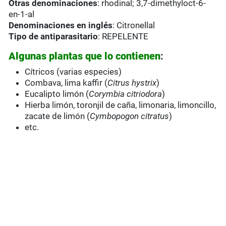
Otras denominaciones
: rhodinal; 3,7-dimethyloct-6-
en-1-al
Denominaciones en inglés
: Citronellal
Tipo de antiparasitario
: REPELENTE
Algunas plantas que lo contienen
:
Cítricos (varias especies)
Combava, lima kaffir (
Citrus hystrix
)
Eucalipto limón (
Corymbia citriodora
)
Hierba limón, toronjil de caña, limonaria, limoncillo,
zacate de limón (
Cymbopogon citratus
)
etc.