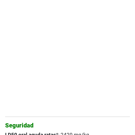
Seguridad
LD50 oral aguda ratas
*: 2420 mg/kg