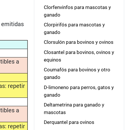
Clorfenvinfos para mascotas y
ganado
l
emitidas
Clorpirifós para mascotas y
ganado
Clorsulón para bovinos y ovinos
Closantel para bovinos, ovinos y
equinos
tibles a
Coumafós para bovinos y otro
ganado
s: repetir
D-limoneno para perros, gatos y
ganado
Deltametrina para ganado y
tibles a
mascotas
Derquantel para ovinos
s: repetir