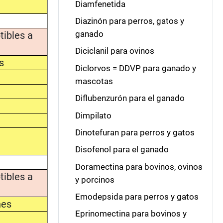
Diamfenetida
Diazinón para perros, gatos y
ganado
tibles a
Diciclanil para ovinos
s
Diclorvos = DDVP para ganado y
mascotas
Diflubenzurón para el ganado
Dimpilato
Dinotefuran para perros y gatos
Disofenol para el ganado
Doramectina para bovinos, ovinos
tibles a
y porcinos
Emodepsida para perros y gatos
nes
Eprinomectina para bovinos y