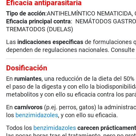
Eficacia antiparasitaria
Tipo de acción
:ANTIHELMÍNTICO NEMATICIDA, 
Eficacia principal contra
: NEMÁTODOS GASTROI
TREMATODOS (DUELAS)
Las
indicaciones específicas
de formulaciones q
dependen de regulaciones nacionales. Consulte l
Dosificación
En
rumiantes
, una reducción de la dieta del 50
el paso de la digesta y con ello la biodisponibili
metabolitos y con ello su eficacia contra los par
En
carnívoros
(p.ej. perros, gatos) la administra
los
benzimidazoles
, y con ello su eficacia.
Todos los
benzimidazoles
carecen prácticamen
las pocas horas tras el tratamiento, pero no pro