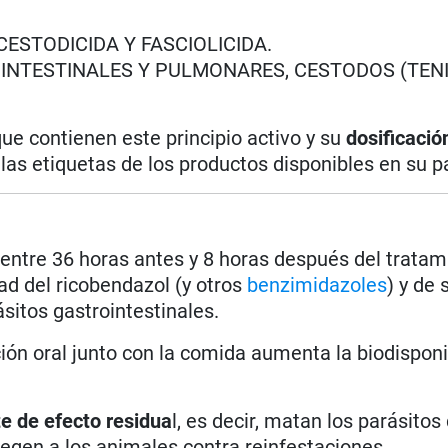
CESTODICIDA Y FASCIOLICIDA.
NTESTINALES Y PULMONARES, CESTODOS (TENI
ue contienen este principio activo y su
dosificació
as etiquetas de los productos disponibles en su pa
% entre 36 horas antes y 8 horas después del tratam
dad del ricobendazol (y otros
benzimidazoles
) y de 
ásitos gastrointestinales.
ción oral junto con la comida aumenta la biodisponi
te de
efecto residua
l, es decir, matan los parásitos
tegen a los animales contra reinfestaciones.