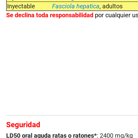
Inyectable
Fasciola hepatica
, adultos
Se
declina toda responsabilidad
por cualquier u
Seguridad
LD50 oral aguda ratas o ratones*
: 2400 mg/kg