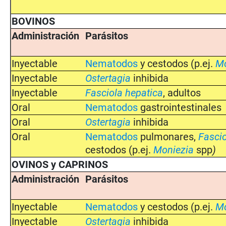
BOVINOS
Administración
Parásitos
Inyectable
Nematodos
y cestodos (p.ej.
Mo
Inyectable
Ostertagia
inhibida
Inyectable
Fasciola hepatica
, adultos
Oral
Nematodos
gastrointestinales
Oral
Ostertagia
inhibida
Oral
Nematodos
pulmonares,
Fascio
cestodos (p.ej.
Moniezia
spp
)
OVINOS y CAPRINOS
Administración
Parásitos
Inyectable
Nematodos
y cestodos (p.ej.
Mo
Inyectable
Ostertagia
inhibida