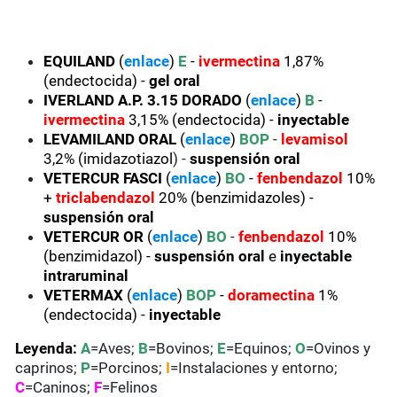
EQUILAND
(
enlace
)
E
-
ivermectina
1,87%
(endectocida) -
gel oral
IVERLAND
A.P. 3.15 DORADO
(
enlace
)
B
-
ivermectina
3,15% (endectocida) -
inyectable
LEVAMILAND
ORAL
(
enlace
)
BOP
-
levamisol
3,2% (imidazotiazol
) -
suspensión oral
VETERCUR FASCI
(
enlace
)
BO
-
fenbendazol
10%
+
triclabendazol
20% (benzimidazoles) -
suspensión oral
VETERCUR
OR
(
enlace
)
BO
-
fenbendazol
10%
(benzimidazol) -
suspensión oral
e
inyectable
intraruminal
VETERMAX
(
enlace
)
BOP
-
doramectina
1%
(endectocida) -
inyectable
Leyenda:
A
=Aves;
B
=Bovinos;
E
=Equinos;
O
=Ovinos y
caprinos;
P
=Porcinos;
I
=Instalaciones y entorno;
C
=Caninos;
F
=Felinos