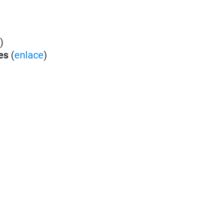
e
)
es
(
enlace
)