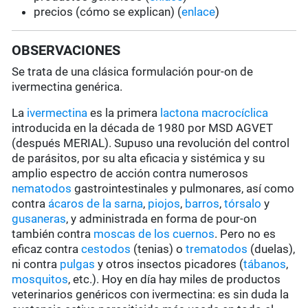
precios (cómo se explican) (
enlace
)
OBSERVACIONES
Se trata de una clásica formulación pour-on de
ivermectina genérica.
La
ivermectina
es la primera
lactona macrocíclica
introducida en la década de 1980 por MSD AGVET
(después MERIAL). Supuso una revolución del control
de parásitos, por su alta eficacia y sistémica y su
amplio espectro de acción contra numerosos
nematodos
gastrointestinales y pulmonares, así como
contra
ácaros de la sarna
,
piojos
,
barros
,
tórsalo
y
gusaneras
, y administrada en forma de pour-on
también contra
moscas de los cuernos
. Pero no es
eficaz contra
cestodos
(tenias) o
trematodos
(duelas),
ni contra
pulgas
y otros insectos picadores (
tábanos
,
mosquitos
, etc.). Hoy en día hay miles de productos
veterinarios genéricos con ivermectina: es sin duda la