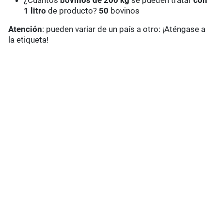
¿Cuántos
bovinos de 200 kg
se pueden tratar
con
1 litro
de producto?
50
bovinos
Atención
: pueden variar de un país a otro: ¡Aténgase a
la etiqueta!