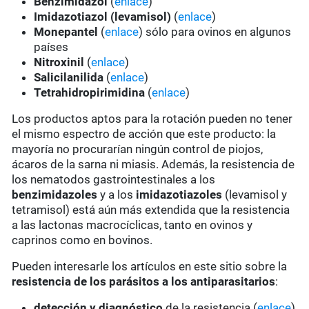
Benzimidazol
(
enlace
)
Imidazotiazol (levamisol)
(
enlace
)
Monepantel
(
enlace
) sólo para ovinos en algunos
países
Nitroxinil
(
enlace
)
Salicilanilida
(
enlace
)
Tetrahidropirimidina
(
enlace
)
Los productos aptos para la rotación pueden no tener
el mismo espectro de acción que este producto: la
mayoría no procurarían ningún control de piojos,
ácaros de la sarna ni miasis. Además, la resistencia de
los nematodos gastrointestinales a los
benzimidazoles
y a los
imidazotiazoles
(levamisol y
tetramisol) está aún más extendida que la resistencia
a las lactonas macrocíclicas, tanto en ovinos y
caprinos como en bovinos.
Pueden interesarle los artículos en este sitio sobre la
resistencia de los parásitos a los antiparasitarios
:
detección y diagnóstico
de la resistencia (
enlace
)