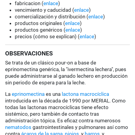
fabricacion (
enlace
)
vencimiento y caducidad (
enlace
)
comercialización y distribución (
enlace
)
productos originales (
enlace
)
productos genéricos (
enlace
)
precios (cómo se explican) (
enlace
)
OBSERVACIONES
Se trata de un clásico pour-on a base de
eprinomectina genérica, la "ivermectina lechera", pues
puede administrarse al ganado lechero en producción
sin periodo de espera para la leche.
La
eprinomectina
es una
lactona macrocíclica
introducida en la década de 1990 por MERIAL. Como
todas las lactonas macrocíclicas tiene efecto
sistémico, pero también de contacto tras
administración tópica. Es eficaz contra numerosos
nematodos
gastrointestinales y pulmonares así como
contra
ácaros de la sarna
,
piojos
, y
barros
, y