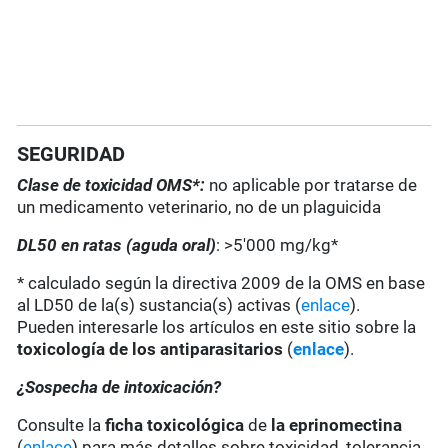
SEGURIDAD
Clase de toxicidad OMS*:
no aplicable por tratarse de
un medicamento veterinario, no de un plaguicida
DL50 en ratas (aguda oral)
: >5'000 mg/kg*
* calculado según la directiva 2009 de la OMS en base
al LD50 de la(s) sustancia(s) activas (
enlace
).
Pueden interesarle los artículos en este sitio sobre la
toxicología de los antiparasitarios
(
enlace
).
¿Sospecha de intoxicación?
Consulte la
ficha toxicológica
de
la eprinomectina
(
enlace
) para más detalles sobre toxicidad, tolerancia,