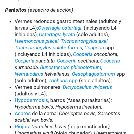
Parásitos
(espectro de acción)
Vermes redondos gastrointestinales (adultos y
larvas L4):
Ostertagia ostertagi
(incluyendo L4
inhibidas),
Ostertagia lyrata
(sólo adultos),
Haemonchus placei
,
Trichostrongylus axei
,
Trichostrongylus colubriformis
,
Cooperia
spp
(incluyendo L4 inhibidas),
Cooperia
oncophora,
Cooperia
punctata,
Cooperia
pectinata,
Cooperia
surnabada,
Bunostomum phlebotomum
,
Nematodirus
helvetianus,
Oesophagostomum
spp
(sólo adultos),
Trichuris
spp
(sólo adultos);
Vermes pulmonares:
Dictyocaulus viviparus
(adultos y L4);
Hypodermosis
, barros (fases parasitarias):
Hypoderma bovis, Hypoderma lineatum;
Ácaros
de la sarna:
Chorioptes bovis, Sarcoptes
scabiei var. bovis;
Piojos
:
Damalinia bovis (
piojo masticador
),
Linognathus vituli (
piojo chupador)
, Haematopinus