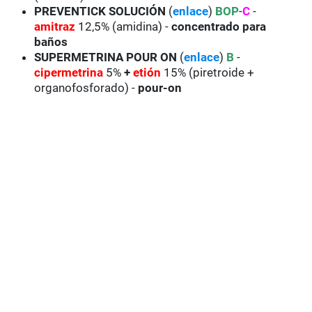
PREVENTICK
SOLUCIÓN
(
enlace
)
BOP
-
C
-
amitraz
12,5% (amidina) -
concentrado para
baños
SUPERMETRINA
POUR ON
(
enlace
)
B
-
cipermetrina
5%
+
etión
15% (piretroide +
organofosforado) -
pour-on