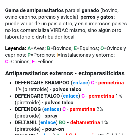
Gama de antiparasitarios
para el
ganado
(bovino,
ovino-caprino, porcino y avícola),
perros
y
gatos
:
puede variar de un país a otro, y en numerosos países
no los comercializa VIRBAC mismo, sino algún otro
laboratorio o distribuidor local.
Leyenda:
A
=Aves;
B
=Bovinos;
E
=Equinos;
O
=Ovinos y
caprinos;
P
=Porcinos;
I
=Instalaciones y entorno;
C
=Caninos;
F
=Felinos
Antiparasitarios externos - ectoparasiticidas
DEFENCARE SHAMPOO
(
enlace
)
C
-
permetrina
1% (piretroide) -
polvos talco
DEFENCARE TALCO
(
enlace
)
C
-
permetrina
1%
(piretroide) -
polvos talco
DEFENDOG
(
enlace
)
C
-
permetrina
2%
(piretroide) -
spray
DELTANIL
(
enlace
)
BO
-
deltametrina
1%
(piretroide)
- pour-on