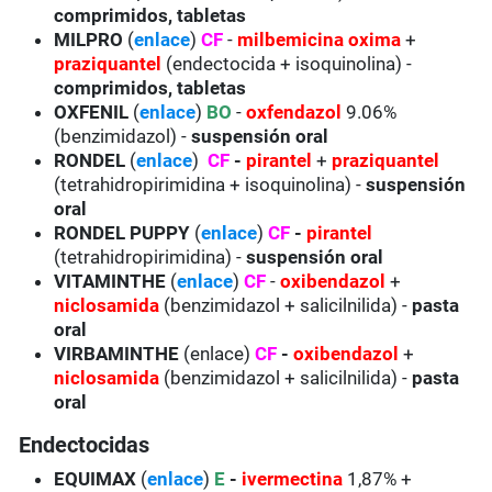
comprimidos, tabletas
MILPRO
(
enlace
)
CF
-
milbemicina oxima
+
praziquantel
(endectocida + isoquinolina) -
comprimidos, tabletas
OXFENIL
(
enlace
)
BO
-
oxfendazol
9.06%
(benzimidazol) -
suspensión oral
RONDEL
(
enlace
)
CF
-
pirantel
+
praziquantel
(tetrahidropirimidina + isoquinolina) -
suspensión
oral
RONDEL PUPPY
(
enlace
)
CF
-
pirantel
(tetrahidropirimidina) -
suspensión oral
VITAMINTHE
(
enlace
)
CF
-
oxibendazol
+
niclosamida
(benzimidazol + salicilnilida) -
pasta
oral
VIRBAMINTHE
(enlace)
CF
-
oxibendazol
+
niclosamida
(benzimidazol + salicilnilida) -
pasta
oral
Endectocidas
EQUIMAX
(
enlace
)
E
-
ivermectina
1,87% +