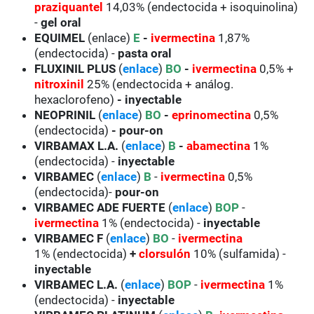
praziquantel
14,03% (endectocida + isoquinolina)
-
gel oral
EQUIMEL
(enlace)
E
-
ivermectina
1,87%
(endectocida) -
pasta oral
FLUXINIL PLUS
(
enlace
)
BO
-
ivermectina
0,5% +
nitroxinil
25% (endectocida + análog.
hexaclorofeno)
- inyectable
NEOPRINIL
(
enlace
)
BO
-
eprinomectina
0,5%
(endectocida)
- pour-on
VIRBAMAX L.A.
(
enlace
)
B
-
abamectina
1%
(endectocida) -
inyectable
VIRBAMEC
(
enlace
)
B
-
ivermectina
0,5%
(endectocida)-
pour-on
VIRBAMEC
ADE FUERTE
(
enlace
)
BOP
-
ivermectina
1% (endectocida) -
inyectable
VIRBAMEC
F
(
enlace
)
BO
-
ivermectina
1% (endectocida)
+
clorsulón
10% (sulfamida) -
inyectable
VIRBAMEC
L.A.
(
enlace
)
BOP
-
ivermectina
1%
(endectocida) -
inyectable