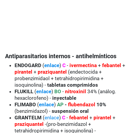
Antiparasitarios internos - antihelmínticos
ENDOGARD
(
enlace
)
C
-
ivermectina
+
febantel
+
pirantel
+
praziquantel
(endectocida +
probenzimidaol + tetrahidropirimidina +
isoquinolina) -
tabletas comprimidos
FLUKILL
(
enlace
)
BO
-
nitroxinil
34% (análog.
hexaclorofeno) -
inyectable
FLIMABO
(
enlace
)
AP
-
flub
endazol
10%
(benzimidazol) -
suspensión oral
GRANTELM
(
enlace
)
C
-
febantel
+
pirantel
+
praziquantel
-(pro-benzimidazol +
tetrahidropirimidina + isoquinolina) -