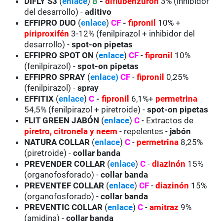
DIFLY S3
(
enlace
)
B
-
diflubenzurón
3% (inhibidor
del desarrollo) -
aditivo
EFFIPRO DUO
(
enlace
)
CF
-
fipronil
10% +
piriproxifén
3-12% (fenilpirazol + inhibidor del
desarrollo) -
spot-on pipetas
EFFIPRO SPOT ON
(
enlace
)
CF
-
fipronil
10%
(fenilpirazol) -
spot-on pipetas
EFFIPRO SPRAY
(
enlace
)
CF
-
fipronil
0,25%
(fenilpirazol) -
spray
EFFITIX
(
enlace
)
C
-
fipronil
6,1%+
permetrina
54,5% (fenilpirazol + piretroide) -
spot-on pipetas
FLIT GREEN JABÓN
(
enlace
)
C
- Extractos de
piretro, citronela y neem
- repelentes -
jabón
NATURA COLLAR
(
enlace
)
C
-
permetrina
8,25%
(piretroide) -
collar banda
PREVENDER COLLAR
(
enlace
)
C
-
diazinón
15%
(organofosforado) -
collar banda
PREVENTEF COLLAR
(
enlace
)
CF
-
diazinón
15%
(organofosforado) -
collar banda
PREVENTIC COLLAR
(
enlace
)
C
-
amitraz
9%
(amidina) -
collar banda