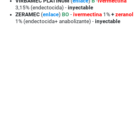
VIRBAMEC
PLATINUM
(
enlace
)
B
-
ivermectina
3,15% (endectocida) -
inyectable
ZERAMEC
(
enlace
)
BO
-
ivermectina
1%
+
zeranol
1% (endectocida+ anabolizante) -
inyectable