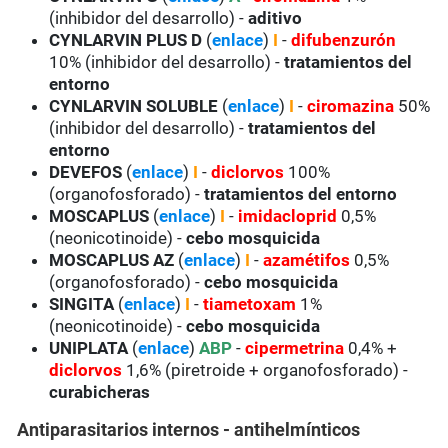
(inhibidor del desarrollo) -
aditivo
CYNLARVIN PLUS D
(
enlace
)
I
-
difubenzurón
10% (inhibidor del desarrollo) -
tratamientos del
entorno
CYNLARVIN SOLUBLE
(
enlace
)
I
-
ciromazina
50%
(inhibidor del desarrollo) -
tratamientos del
entorno
DEVEFOS
(
enlace
)
I
-
diclorvos
100%
(organofosforado) -
tratamientos del entorno
MOSCAPLUS
(
enlace
)
I
-
imidacloprid
0,5%
(neonicotinoide) -
cebo mosquicida
MOSCAPLUS
AZ
(
enlace
)
I
-
azamétifos
0,5%
(organofosforado) -
cebo mosquicida
SINGITA
(
enlace
)
I
-
tiametoxam
1%
(neonicotinoide) -
cebo mosquicida
UNIPLATA
(
enlace
)
ABP
-
cipermetrina
0,4% +
diclorvos
1,6% (piretroide + organofosforado) -
curabicheras
Antiparasitarios internos - antihelmínticos