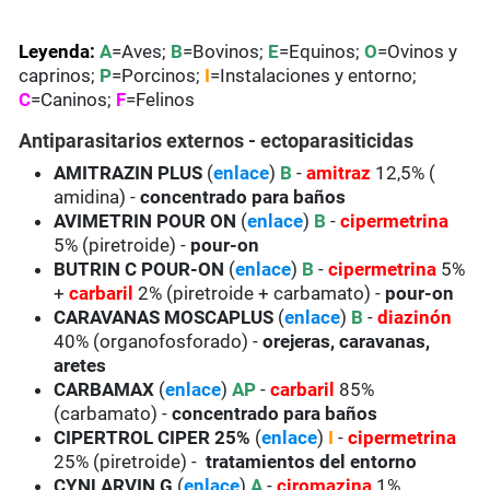
Leyenda:
A
=Aves;
B
=Bovinos;
E
=Equinos;
O
=Ovinos y
caprinos;
P
=Porcinos;
I
=Instalaciones y entorno;
C
=Caninos;
F
=Felinos
Antiparasitarios externos - ectoparasiticidas
AMITRAZIN PLUS
(
enlace
)
B
-
amitraz
12,5% (
amidina) -
concentrado para baños
AVIMETRIN POUR ON
(
enlace
)
B
-
cipermetrina
5% (piretroide) -
pour-on
BUTRIN C POUR-ON
(
enlace
)
B
-
cipermetrina
5%
+
carbaril
2% (piretroide + carbamato) -
pour-on
CARAVANAS MOSCAPLUS
(
enlace
)
B
-
diazinón
40% (organofosforado) -
orejeras, caravanas,
aretes
CARBAMAX
(
enlace
)
AP
-
carbaril
85%
(carbamato) -
concentrado para baños
CIPERTROL CIPER 25%
(
enlace
)
I
-
cipermetrina
25% (piretroide) -
tratamientos del entorno
CYNLARVIN G
(
enlace
)
A
-
ciromazina
1%