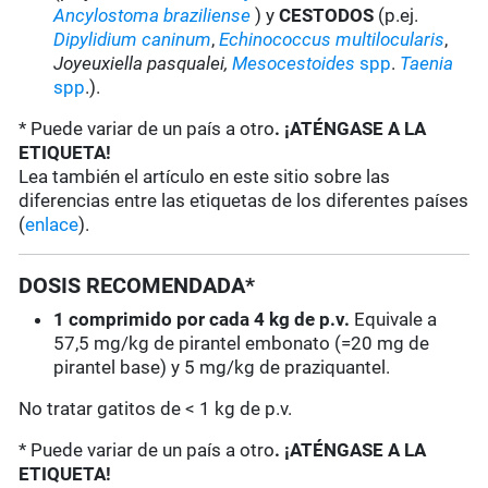
Ancylostoma braziliense
) y
CESTODOS
(p.ej.
Dipylidium caninum
,
Echinococcus multilocularis
,
Joyeuxiella pasqualei,
Mesocestoides
spp
.
Taenia
spp
.).
* Puede variar de un país a otro
. ¡ATÉNGASE A LA
ETIQUETA!
Lea también el artículo en este sitio sobre las
diferencias entre las etiquetas de los diferentes países
(
enlace
).
DOSIS RECOMENDADA*
1 comprimido por cada 4 kg de p.v.
Equivale a
57,5 mg/kg de pirantel embonato (=20 mg de
pirantel base) y 5 mg/kg de praziquantel.
No tratar gatitos de < 1 kg de p.v.
* Puede variar de un país a otro
. ¡ATÉNGASE A LA
ETIQUETA!