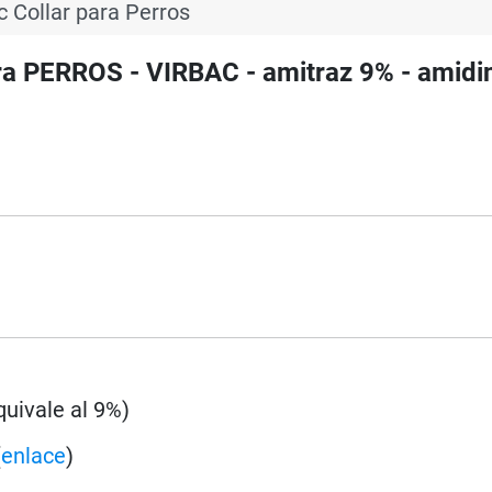
c Collar para Perros
a PERROS - VIRBAC - amitraz 9% - amidin
quivale al 9%)
(
enlace
)