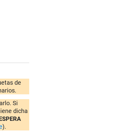
quetas de
narios.
rlo. Si
tiene dicha
 ESPERA
e
).