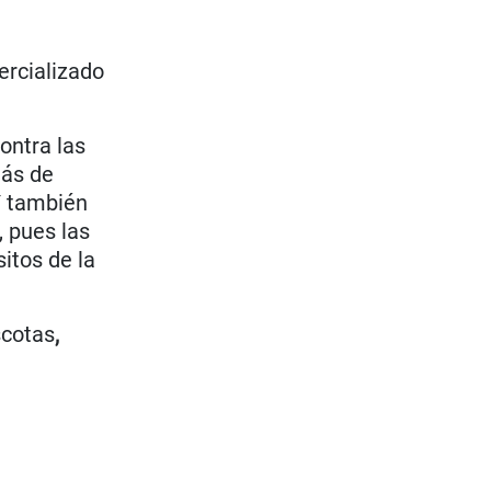
ercializado
ontra las
más de
Y también
, pues las
itos de la
cotas
,