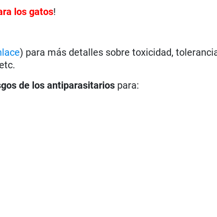
ara los gatos
!
nlace
) para más detalles sobre toxicidad, toleranci
etc.
sgos de los antiparasitarios
para: