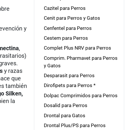
obre
Cazitel para Perros
Cenit para Perros y Gatos
revención y
Cenfentel para Perros
Cestem para Perros
mectina
,
Complet Plus NRV para Perros
asitarios)
Comprim. Pharmavet para Perros
graves.
y Gatos
es
y razas
Desparasit para Perros
hace que
ies también
Dirofipets para Perros *
o Silken,
Dolpac Comprimidos para Perros
bien la
Dosalid para Perros
Drontal para Gatos
Drontal Plus/PS para Perros