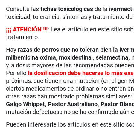
Consulte las
fichas toxicológicas
de la
ivermect
toxicidad, tolerancia, síntomas y tratamiento de
¡
¡
¡
ATENCIÓN !!!
: Lea el artículo en este sitio so
tratamiento.
Hay
razas de perros que no toleran bien la
iverm
milbemicina oxima,
moxidectina
,
selamectina,
n
y, a dosis mayores de las recomendadas pueden
Por ello
la dosificación debe hacerse lo más ex
próximas, que tienen una mutación (en el gen M
ciertos medicamentos de ordinario no entren en
otras razas han mostrado problemas similares:
Galgo Whippet, Pastor Australiano, Pastor Blanc
mutación defectuosa no se ha confirmado aún e
Pueden interesarle los artículos en este sitio so