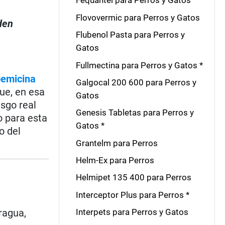
Fequantel para Perros y Gatos
Flovovermic para Perros y Gatos
den
Flubenol Pasta para Perros y
Gatos
Fullmectina para Perros y Gatos *
bemicina
Galgocal 200 600 para Perros y
que, en esa
Gatos
esgo real
Genesis Tabletas para Perros y
o para esta
Gatos *
o del
Grantelm para Perros
Helm-Ex para Perros
Helmipet 135 400 para Perros
Interceptor Plus para Perros *
ragua,
Interpets para Perros y Gatos