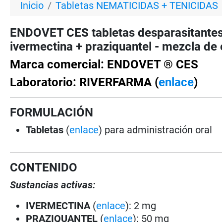
Inicio
Tabletas NEMATICIDAS + TENICIDAS
ENDOVET CES tabletas desparasitante
ivermectina + praziquantel - mezcla de
Marca comercial: ENDOVET ® CES
Laboratorio: RIVERFARMA (
enlace
)
FORMULACIÓN
Tabletas
(
enlace
) para administración oral
CONTENIDO
Sustancias activas:
IVERMECTINA
(
enlace
): 2 mg
PRAZIQUANTEL
(
enlace
): 50 mg