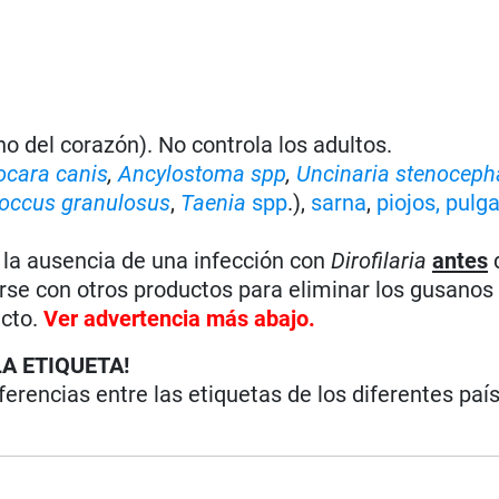
o del corazón). No controla los adultos.
ocara canis
,
Ancylostoma spp
,
Uncinaria stenoceph
occus granulosus
,
Taenia
spp
.),
sarna
,
piojos,
pulga
e la ausencia de una infección con
Dirofilaria
antes
arse con otros productos para eliminar los gusanos
ucto.
Ver advertencia más abajo.
LA ETIQUETA!
iferencias entre las etiquetas de los diferentes paí