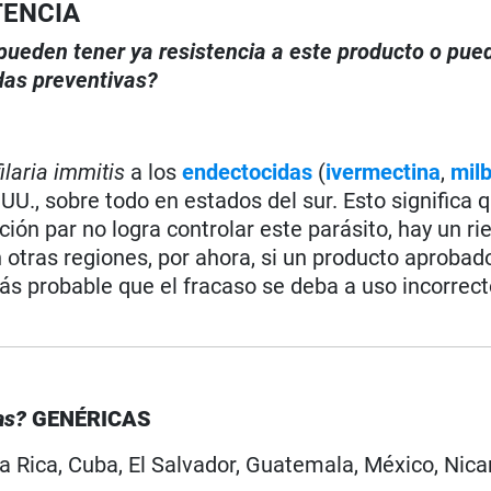
TENCIA
, pueden tener ya resistencia a este producto o pue
das preventivas?
ilaria immitis
a los
endectocidas
(
ivermectina
,
mil
E.UU., sobre todo en estados del sur. Esto significa 
ión par no logra controlar este parásito, hay un ri
 otras regiones, por ahora, si un producto aprobad
más probable que el fracaso se deba a uso incorrect
cas?
GENÉRICAS
a Rica, Cuba, El Salvador, Guatemala, México, Nica