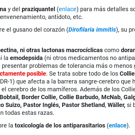
ina
y del
praziquantel
(
enlace
) para más detalles s
 envenenamiento, antídoto, etc.
bre el gusano del corazón (
Dirofilaria immitis
), su p
ectina
, ni otras lactonas macrocíclicas
como
dora
i la
emodepsida
(ni otros medicamentos no antipar
 presentar problemas de tolerancia más o menos 
actamente posible
. Se trata sobre todo de los
Colli
DR-1) que afecta a la barrera sangre-cerebro que 
 el cerebro de los mamíferos. Además de los Coll
Bobtail, Border Collie, Collie Barbudo, McNab, Galg
o Suizo, Pastor Inglés, Pastor Shetland
,
Wäller,
si 
n todas estas razas.
bre la
toxicología de los antiparasitarios
(
enlace
).