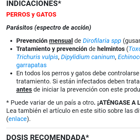
INDICACIONES*
PERROS
y GATOS
Parásitos (espectro de acción)
Prevención
mensual
de
Dirofilaria spp
(gusan
Tratamiento y prevención
de
helmintos
(
Tox
Trichuris vulpis
,
Dipylidium caninum
,
Echinoc
garrapatas
En todos los perros y gatos debe controlars
tratamiento. Si están infectados deben trat
antes
de iniciar la prevención con este prod
* Puede variar de un país a otro
. ¡ATÉNGASE A 
Lea también el artículo en este sitio sobre las d
(
enlace
).
DOSIS RECOMENDADA*