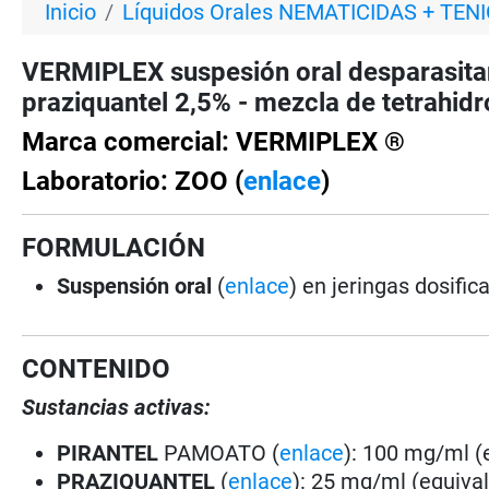
Inicio
Líquidos Orales NEMATICIDAS + TEN
VERMIPLEX suspesión oral desparasita
praziquantel 2,5% - mezcla de tetrahidr
Marca comercial: VERMIPLEX ®
Laboratorio: ZOO (
enlace
)
FORMULACIÓN
Suspensión oral
(
enlace
) en jeringas dosifi
CONTENIDO
Sustancias activas:
PIRANTEL
PAMOATO (
enlace
): 100 mg/ml (
PRAZIQUANTEL
(
enlace
): 25 mg/ml (equival