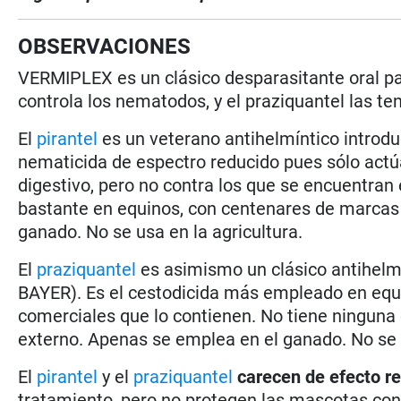
OBSERVACIONES
VERMIPLEX es un clásico desparasitante oral pa
controla los nematodos, y el praziquantel las te
El
pirantel
es un veterano antihelmíntico introdu
nematicida de espectro reducido pues sólo act
digestivo, pero no contra los que se encuentra
bastante en equinos, con centenares de marcas
ganado. No se usa en la agricultura.
El
praziquantel
es asimismo un clásico antihelmí
BAYER). Es el cestodicida más empleado en equ
comerciales que lo contienen. No tiene ninguna 
externo. Apenas se emplea en el ganado. No se u
El
pirantel
y el
praziquantel
carecen de
efecto re
tratamiento, pero no protegen las mascotas cont