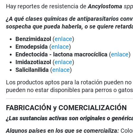
Hay reportes de resistencia de
Ancylostoma
sp
¿A qué clases químicas de antiparasitarios conv
sospecha que pueda haberla, o se quiere retarda
Benzimidazol
(
enlace
)
Emodepsida
(
enlace
)
Endectocida - lactona macrocíclica
(
enlace
)
Imidazotiazol
(
enlace
)
Salicilanilida
(
enlace
)
Los productos aptos para la rotación pueden no
pueden no estar disponibles para perros o gatos
FABRICACIÓN y COMERCIALIZACIÓN
¿Las sustancias activas son originales o genér
Algunos países en los que se comercializa:
Col