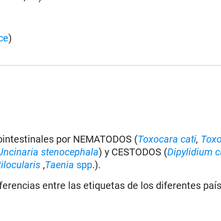
ce
)
rointestinales por NEMATODOS (
Toxocara cati
,
Tox
Uncinaria stenocephala
) y CESTODOS (
Dipylidium 
ilocularis
,
Taenia
spp
.).
iferencias entre las etiquetas de los diferentes paí