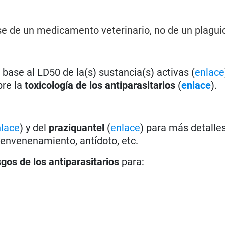
rse de un medicamento veterinario, no de un plagui
base al LD50 de la(s) sustancia(s) activas (
enlace
bre la
toxicología de los antiparasitarios
(
enlace
).
lace
) y del
praziquantel
(
enlace
) para más detalle
 envenenamiento, antídoto, etc.
sgos de los antiparasitarios
para: