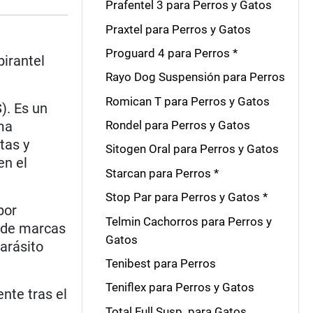
Prafentel 3 para Perros y Gatos
Praxtel para Perros y Gatos
Proguard 4 para Perros *
pirantel
Rayo Dog Suspensión para Perros
Romican T para Perros y Gatos
). Es un
ma
Rondel para Perros y Gatos
tas y
Sitogen Oral para Perros y Gatos
en el
Starcan para Perros *
Stop Par para Perros y Gatos *
por
Telmin Cachorros para Perros y
s de marcas
Gatos
arásito
Tenibest para Perros
Teniflex para Perros y Gatos
nte tras el
Total Full Susp. para Gatos