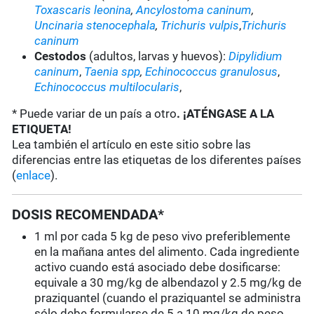
Toxascaris leonina
,
Ancylostoma caninum
,
Uncinaria stenocephala
,
Trichuris vulpis
,
Trichuris
caninum
Cestodos
(adultos, larvas y huevos):
Dipylidium
caninum
,
Taenia
spp
,
Echinococcus granulosus
,
Echinococcus multilocularis
,
* Puede variar de un país a otro
. ¡ATÉNGASE A LA
ETIQUETA!
Lea también el artículo en este sitio sobre las
diferencias entre las etiquetas de los diferentes países
(
enlace
).
DOSIS RECOMENDADA*
1 ml por cada 5 kg de peso vivo preferiblemente
en la mañana antes del alimento. Cada ingrediente
activo cuando está asociado debe dosificarse:
equivale a 30 mg/kg de albendazol y 2.5 mg/kg de
praziquantel (cuando el praziquantel se administra
sólo debe formularse de 5 a 10 mg/kg de peso