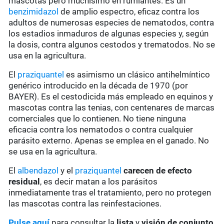
mascotas pero muchísimo en rumiantes. Es un
benzimidazol
de amplio espectro, eficaz contra los
adultos de numerosas especies de nematodos, contra
los estadios inmaduros de algunas especies y, según
la dosis, contra algunos cestodos y trematodos. No se
usa en la agricultura.
El
praziquantel
es asimismo un clásico antihelmíntico
genérico introducido en la década de 1970 (por
BAYER). Es el cestodicida más empleado en equinos y
mascotas contra las tenias, con centenares de marcas
comerciales que lo contienen. No tiene ninguna
eficacia contra los nematodos o contra cualquier
parásito externo. Apenas se emplea en el ganado. No
se usa en la agricultura.
El
albendazol
y el
praziquantel
carecen de
efecto
residual
, es decir matan a los parásitos
inmediatamente tras el tratamiento, pero no protegen
las mascotas contra las reinfestaciones.
Pulse aquí
para consultar la
lista
y
visión de conjunto