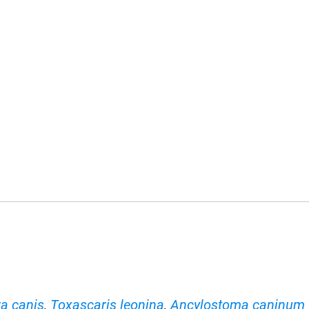
a canis
,
Toxascaris leonina
,
Ancylostoma caninum