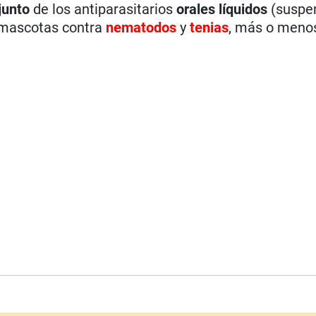
junto
de los antiparasitarios
orales líquidos
(suspe
a mascotas contra
nematodos
y
tenias
, más o meno