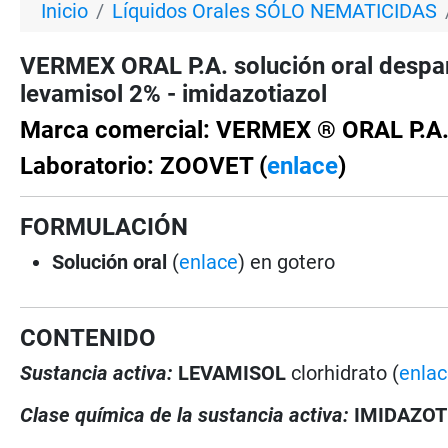
Inicio
Líquidos Orales SÓLO NEMATICIDAS
VERMEX ORAL P.A. solución oral despa
levamisol 2% - imidazotiazol
Marca comercial: VERMEX ® ORAL P.A
Laboratorio: ZOOVET (
enlace
)
FORMULACIÓN
Solución oral
(
enlace
) en gotero
CONTENIDO
Sustancia activa:
LEVAMISOL
clorhidrato (
enla
Clase química de la sustancia activa:
IMIDAZOT