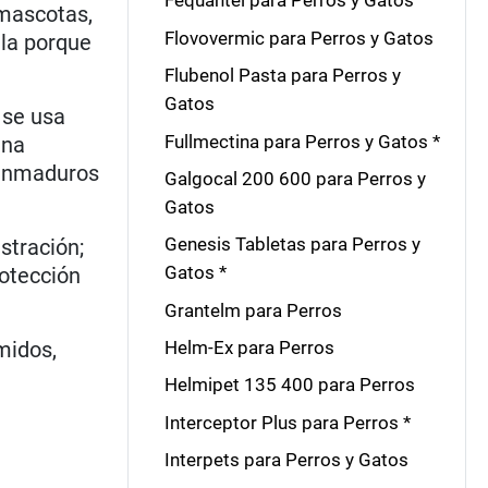
Fequantel para Perros y Gatos
mascotas,
Flovovermic para Perros y Gatos
 la porque
Flubenol Pasta para Perros y
Gatos
 se usa
Fullmectina para Perros y Gatos *
ina
 inmaduros
Galgocal 200 600 para Perros y
Gatos
Genesis Tabletas para Perros y
stración;
Gatos *
otección
Grantelm para Perros
midos,
Helm-Ex para Perros
Helmipet 135 400 para Perros
Interceptor Plus para Perros *
Interpets para Perros y Gatos