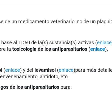
rse de un medicamento veterinario, no de un plagui
base al LD50 de la(s) sustancia(s) activas (
enlace
bre la
toxicología de los antiparasitarios
(
enlace
).
l
(
enlace
) y del
levamisol
(
enlace
)para más detall
 envenenamiento, antídoto, etc.
sgos de los antiparasitarios
para: