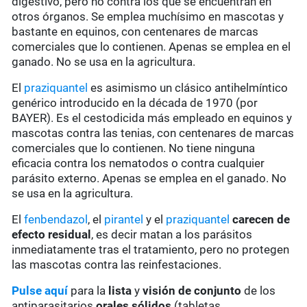
digestivo, pero no contra los que se encuentran en
otros órganos. Se emplea muchísimo en mascotas y
bastante en equinos, con centenares de marcas
comerciales que lo contienen. Apenas se emplea en el
ganado. No se usa en la agricultura.
El
praziquantel
es asimismo un clásico antihelmíntico
genérico introducido en la década de 1970 (por
BAYER). Es el cestodicida más empleado en equinos y
mascotas contra las tenias, con centenares de marcas
comerciales que lo contienen. No tiene ninguna
eficacia contra los nematodos o contra cualquier
parásito externo. Apenas se emplea en el ganado. No
se usa en la agricultura.
El
fenbendazol
, el
pirantel
y el
praziquantel
carecen de
efecto residual
, es decir matan a los parásitos
inmediatamente tras el tratamiento, pero no protegen
las mascotas contra las reinfestaciones.
Pulse aquí
para la
lista
y
visión de conjunto
de los
antiparasitarios
orales sólidos
(tabletas,