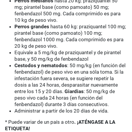
Perros medianos
hasta 20 kg: praziquantel 50
mg; pirantel base (como pamoato) 50 mg;
fenbendazol 500 mg. Cada comprimido es para
10 kg de peso vivo.
Perros grandes
hasta 60 kg: praziquantel 100 mg;
pirantel base (como pamoato) 100 mg;
fenbendazol 1000 mg. Cada comprimido es para
20 kg de peso vivo.
Equivale a 5 mg/kg de praziquantel y de pirantel
base, y 50 mg/kg de fenbendazol
Cestodos y nematodos
: 50 mg/kg (en función del
fenbendazol) de peso vivo en una sóla toma. Si la
infestación fuera severa, se sugiere repetir la
dosis a las 24 horas, desparasitar nuevamente
entre los 15 y 20 días.
Giardias
: 50 mg/kg de
peso vivo cada 24 horas (en función del
fenbendazol) durante 3 días consecutivos.
Administrar a partir de los 20 días de vida.
* Puede variar de un país a otro
. ¡ATÉNGASE A LA
ETIQUETA!