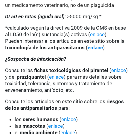
un medicamento veterinario, no de un plaguicida
DL50 en ratas (aguda oral)
: >5000 mg/kg *
*calculado según la directiva 2009 de la OMS en base
al LD50 de la(s) sustancia(s) activas (
enlace
).
Pueden interesarle los artículos en este sitio sobre la
toxicología de los antiparasitarios
(
enlace
).
¿Sospecha de intoxicación?
Consulte las
fichas toxicológicas
del
pirantel
(
enlace
)
y del
praziquantel
(
enlace
) para más detalles sobre
toxicidad, tolerancia, síntomas y tratamiento de
envenenamiento, antídoto, etc.
Consulte los artículos en este sitio sobre los
riesgos
de los antiparasitarios
para:
los
seres humanos
(
enlace
)
las
mascotas
(
enlace
)
el
medio ambiente
(
enlace
)