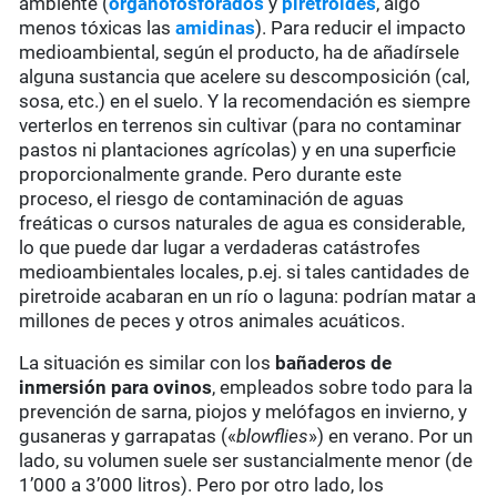
ambiente (
organofosforados
y
piretroides
, algo
menos tóxicas las
amidinas
). Para reducir el impacto
medioambiental, según el producto, ha de añadírsele
alguna sustancia que acelere su descomposición (cal,
sosa, etc.) en el suelo. Y la recomendación es siempre
verterlos en terrenos sin cultivar (para no contaminar
pastos ni plantaciones agrícolas) y en una superficie
proporcionalmente grande. Pero durante este
proceso, el riesgo de contaminación de aguas
freáticas o cursos naturales de agua es considerable,
lo que puede dar lugar a verdaderas catástrofes
medioambientales locales, p.ej. si tales cantidades de
piretroide acabaran en un río o laguna: podrían matar a
millones de peces y otros animales acuáticos.
La situación es similar con los
bañaderos de
inmersión para ovinos
, empleados sobre todo para la
prevención de sarna, piojos y melófagos en invierno, y
gusaneras y garrapatas («
blowflies
») en verano. Por un
lado, su volumen suele ser sustancialmente menor (de
1’000 a 3’000 litros). Pero por otro lado, los