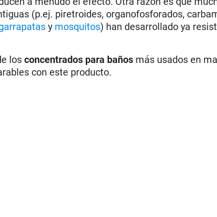
educen a menudo el efecto. Otra razón es que muc
iguas (p.ej. piretroides, organofosforados, carbam
garrapatas
y
mosquitos
) han desarrollado ya resis
e los
concentrados para baños
más usados en ma
rables con este producto.