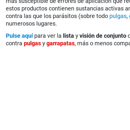
más susceptible de errores de aplicación que r
estos productos contienen sustancias activas ant
contra las que los parásitos (sobre todo
pulgas
,
numerosos lugares.
Pulse aquí
para ver la
lista
y
visión de conjunto
d
contra
pulgas
y
garrapatas
, más o menos compa