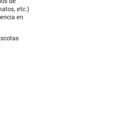
hos de
atos, etc.)
tencia en
scotas