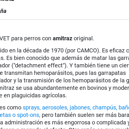
ña
VET para perros con
amitraz
original.
ido en la década de 1970 (por CAMCO). Es eficaz c
gas. Es bien conocido que además de matar las garr
r ("detachment effect"). Y también tiene un cier
que transmitan hemoparásitos, pues las garrapatas
or y la transmisión de los hemoparásitos de la 
 amitraz se usa abundantemente en bovinos y mod
en plaguicidas agrícolas.
ales como
sprays, aerosoles, jabones, champús, bañ
etas o spot-ons,
pero también suelen ser más bara
la administración es más engorrosa o complicada y