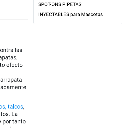
SPOT-ONS PIPETAS
INYECTABLES para Mascotas
ontra las
apatas,
to efecto
garrapata
eradamente
os, talcos
,
tos. La
 por tanto