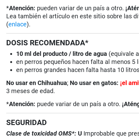
*
Atención:
pueden variar de un país a otro.
¡Até
Lea también el artículo en este sitio sobre las d
(
enlace
).
DOSIS RECOMENDADA*
10 ml del producto / litro de agua
(equivale 
en perros pequeños hacen falta al menos 5 li
en perros grandes hacen falta hasta 10 litro
No usar en Chihuahua
;
No usar en gatos:
¡el ami
3 meses de edad.
*
Atención:
puede variar de un país a otro.
¡Aténg
SEGURIDAD
Clase de toxicidad OMS*:
U
Improbable que pres