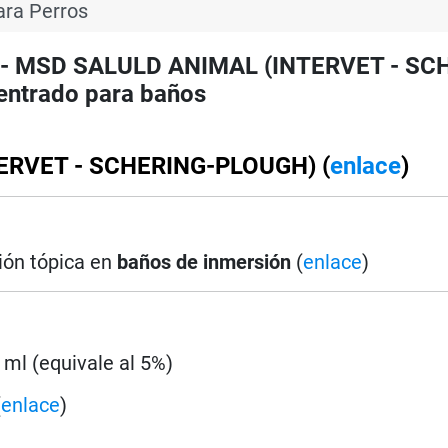
ara Perros
S - MSD SALULD ANIMAL (INTERVET - SC
entrado para baños
TERVET - SCHERING-PLOUGH) (
enlace
)
ión tópica en
baños de inmersión
(
enlace
)
0 ml (equivale al 5%)
(
enlace
)