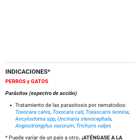
INDICACIONES*
PERROS y GATOS
Parásitos (espectro de acción)
Tratamiento de las parasitosis por nematodos:
Toxocara canis
,
Toxocara cati
,
Toxascaris leonina
,
Ancylostoma spp
,
Uncinaria stenocephala
,
Angiostrongylus vasorum
,
Trichuris vulpis
* Puede variar de un país a otro
. ¡ATÉNGASE A LA