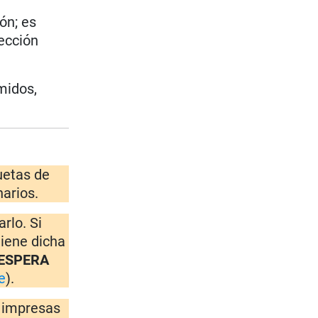
ón; es
ección
midos,
quetas de
narios.
rlo. Si
tiene dicha
 ESPERA
e
).
s impresas