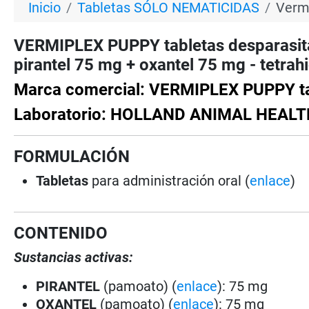
Inicio
Tabletas SÓLO NEMATICIDAS
Vermi
VERMIPLEX PUPPY tabletas desparasi
pirantel 75 mg + oxantel 75 mg - tetrah
Marca comercial: VERMIPLEX PUPPY ta
Laboratorio: HOLLAND ANIMAL HEALT
FORMULACIÓN
Tabletas
para administración oral (
enlace
)
CONTENIDO
Sustancias activas:
PIRANTEL
(pamoato) (
enlace
): 75 mg
OXANTEL
(pamoato) (
enlace
): 75 mg