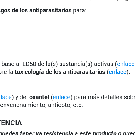
sgos de los antiparasitarios
para:
base al LD50 de la(s) sustancia(s) activas (
enlace
bre la
toxicología de los antiparasitarios
(
enlace
).
lace
) y del
oxantel
(
enlace
) para más detalles sob
 envenenamiento, antídoto, etc.
TENCIA
, pueden tener ya resistencia a este producto o pue