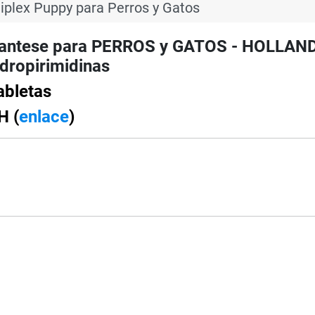
plex Puppy para Perros y Gatos
tantese para PERROS y GATOS - HOLLAND
idropirimidinas
bletas
H (
enlace
)