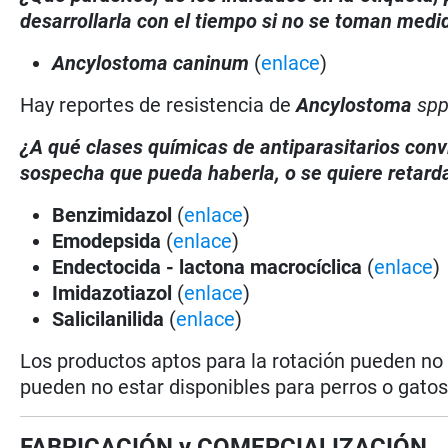
desarrollarla con el tiempo si no se toman medi
Ancylostoma caninum
(
enlace
)
Hay reportes de resistencia de
Ancylostoma
sp
¿A qué clases químicas de antiparasitarios conv
sospecha que pueda haberla, o se quiere retarda
Benzimidazol
(
enlace
)
Emodepsida
(
enlace
)
Endectocida - lactona macrocíclica
(
enlace
)
Imidazotiazol
(
enlace
)
Salicilanilida
(
enlace
)
Los productos aptos para la rotación pueden n
pueden no estar disponibles para perros o gatos
FABRICACIÓN y COMERCIALIZACIÓN