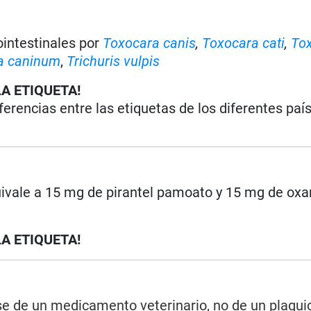
ointestinales por
Toxocara canis
,
Toxocara cati
,
Tox
a caninum
,
Trichuris vulpis
LA ETIQUETA!
iferencias entre las etiquetas de los diferentes paí
uivale a 15 mg de pirantel pamoato y 15 mg de oxa
LA ETIQUETA!
rse de un medicamento veterinario, no de un plagui