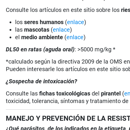
Consulte los artículos en este sitio sobre los
rie
los
seres humanos
(
enlace
)
las
mascotas
(
enlace
)
el
medio ambiente
(
enlace
)
DL50 en ratas (aguda oral)
: >5000 mg/kg *
*calculado según la directiva 2009 de la OMS en 
Pueden interesarle los artículos en este sitio so
¿Sospecha de intoxicación?
Consulte las
fichas toxicológicas
del
pirantel
(
en
toxicidad, tolerancia, síntomas y tratamiento de
MANEJO Y PREVENCIÓN DE LA RESIS
¿Qué parásitos, de los indicados en la etiqueta