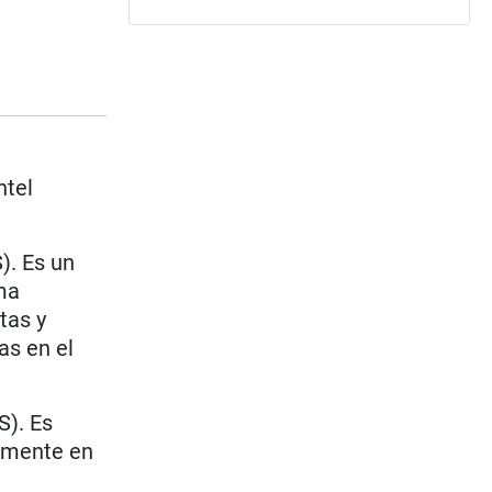
ntel
). Es un
ma
tas y
as en el
S). Es
samente en