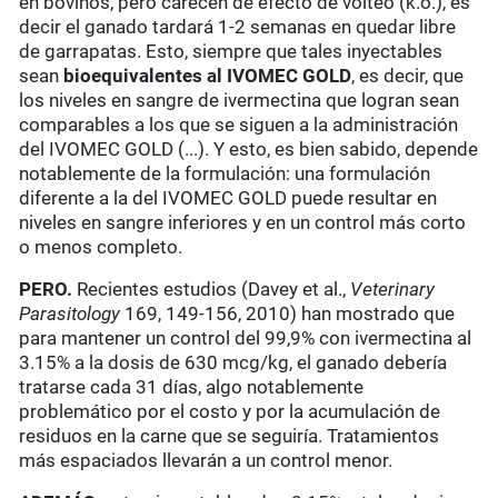
en bovinos, pero carecen de efecto de volteo (k.o.), es
decir el ganado tardará 1-2 semanas en quedar libre
de garrapatas. Esto, siempre que tales inyectables
sean
bioequivalentes
al IVOMEC GOLD
, es decir, que
los niveles en sangre de ivermectina que logran sean
comparables a los que se siguen a la administración
del IVOMEC GOLD (...). Y esto, es bien sabido, depende
notablemente de la formulación: una formulación
diferente a la del IVOMEC GOLD puede resultar en
niveles en sangre inferiores y en un control más corto
o menos completo.
PERO.
Recientes estudios (Davey et al.,
Veterinary
Parasitology
169, 149-156, 2010) han mostrado que
para mantener un control del 99,9% con ivermectina al
3.15% a la dosis de 630 mcg/kg, el ganado debería
tratarse cada 31 días, algo notablemente
problemático por el costo y por la acumulación de
residuos en la carne que se seguiría. Tratamientos
más espaciados llevarán a un control menor.