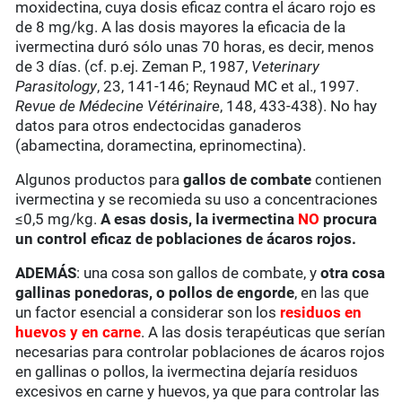
moxidectina, cuya dosis eficaz contra el ácaro rojo es
de 8 mg/kg. A las dosis mayores la eficacia de la
ivermectina duró sólo unas 70 horas, es decir, menos
de 3 días. (cf. p.ej. Zeman P., 1987,
Veterinary
Parasitology
, 23, 141-146; Reynaud MC et al., 1997.
Revue de Médecine Vétérinaire
, 148, 433-438). No hay
datos para otros endectocidas ganaderos
(abamectina, doramectina, eprinomectina).
Algunos productos para
gallos de combate
contienen
ivermectina y se recomieda su uso a concentraciones
≤0,5 mg/kg.
A esas dosis, la ivermectina
NO
procura
un control eficaz de poblaciones de ácaros rojos.
ADEMÁS
: una cosa son gallos de combate, y
otra cosa
gallinas ponedoras, o pollos de engorde
, en las que
un factor esencial a considerar son los
residuos en
huevos y en carne
. A las dosis terapéuticas que serían
necesarias para controlar poblaciones de ácaros rojos
en gallinas o pollos, la ivermectina dejaría residuos
excesivos en carne y huevos, ya que para controlar las