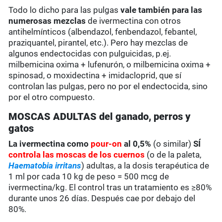
Todo lo dicho para las pulgas
vale también para las
numerosas mezclas
de ivermectina con otros
antihelmínticos (albendazol, fenbendazol, febantel,
praziquantel, pirantel, etc.). Pero hay mezclas de
algunos endectocidas con pulguicidas, p.ej.
milbemicina oxima + lufenurón, o milbemicina oxima +
spinosad, o moxidectina + imidacloprid, que sí
controlan las pulgas, pero no por el endectocida, sino
por el otro compuesto.
MOSCAS ADULTAS del ganado, perros y
gatos
La ivermectina como
pour-on
al 0,5%
(o similar)
SÍ
controla
las moscas de los cuernos
(o de la paleta,
Haematobia irritans
) adultas, a la dosis terapéutica de
1 ml por cada 10 kg de peso = 500 mcg de
ivermectina/kg. El control tras un tratamiento es ≥80%
durante unos 26 días. Después cae por debajo del
80%.