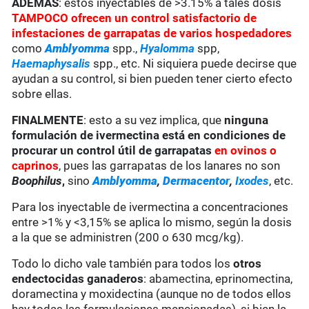
ADEMÁS
: estos inyectables de >3.15% a tales dosis
TAMPOCO ofrecen un control satisfactorio de
infestaciones de garrapatas de varios hospedadores
como
Amblyomma
spp.,
Hyalomma
spp,
Haemaphysalis
spp., etc. Ni siquiera puede decirse que
ayudan a su control, si bien pueden tener cierto efecto
sobre ellas.
FINALMENTE
: esto a su vez implica, que
ninguna
formulación de ivermectina está en condiciones de
procurar un control útil de garrapatas
en ovinos o
caprinos
, pues las garrapatas de los lanares no son
Boophilus
,
sino
Amblyomma
,
Dermacentor
,
Ixodes
, etc.
Para los inyectable de ivermectina a concentraciones
entre >1% y <3,15% se aplica lo mismo, según la dosis
a la que se administren (200 o 630 mcg/kg).
Todo lo dicho vale también para todos los
otros
endectocidas ganaderos
: abamectina, eprinomectina,
doramectina y moxidectina (aunque no de todos ellos