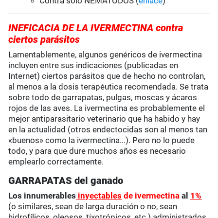
Contra sólo NEMATODOS (
enlace
)
INEFICACIA DE LA IVERMECTINA contra
ciertos parásitos
Lamentablemente, algunos genéricos de ivermectina
incluyen entre sus indicaciones (publicadas en
Internet) ciertos parásitos que de hecho no controlan,
al menos a la dosis terapéutica recomendada. Se trata
sobre todo de garrapatas, pulgas, moscas y ácaros
rojos de las aves. La ivermectina es probablemente el
mejor antiparasitario veterinario que ha habido y hay
en la actualidad (otros endectocidas son al menos tan
«buenos» como la ivermectina...). Pero no lo puede
todo, y para que dure muchos años es necesario
emplearlo correctamente.
GARRAPATAS del ganado
Los innumerables
inyectables
de ivermectina
al
1%
(o similares, sean de larga duración o no, sean
hidrofílicos, oleosos, tixotrópicos, etc.) administrados