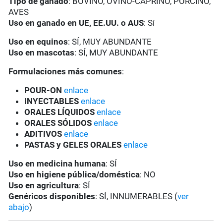
Tipo de ganado
: BOVINO, OVINO-CAPRINO, PORCINO,
AVES
Uso en ganado en UE, EE.UU. o AUS
: Sí
Uso en equinos
: SÍ, MUY ABUNDANTE
Uso en mascotas
: SÍ, MUY ABUNDANTE
Formulaciones más comunes
:
POUR-ON
enlace
INYECTABLES
enlace
ORALES LÍQUIDOS
enlace
ORALES SÓLIDOS
enlace
ADITIVOS
enlace
PASTAS y GELES ORALES
enlace
Uso en medicina humana
: SÍ
Uso en higiene pública/doméstica
: NO
Uso en agricultura
: SÍ
Genéricos disponibles
: SÍ, INNUMERABLES (
ver
abajo
)