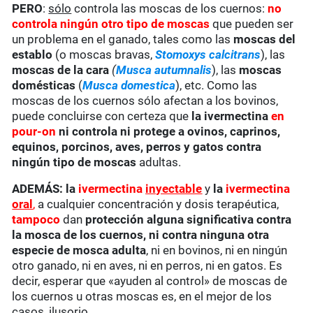
PERO
:
sólo
controla las moscas de los cuernos:
no
controla ningún otro tipo de moscas
que pueden ser
un problema en el ganado, tales como las
moscas del
establo
(o moscas bravas,
Stomoxys calcitrans
), las
moscas de la cara
(
Musca autumnalis
), las
moscas
domésticas
(
Musca domestica
), etc. Como las
moscas de los cuernos sólo afectan a los bovinos,
puede concluirse con certeza que
la ivermectina
en
pour-on
ni controla ni protege a ovinos, caprinos,
equinos, porcinos, aves, perros y gatos contra
ningún tipo de moscas
adultas.
ADEMÁS: la
ivermectina
inyectable
y
la
ivermectina
oral
,
a cualquier concentración y dosis terapéutica,
tampoco
dan
protección alguna significativa contra
la mosca de los cuernos, ni contra ninguna otra
especie de mosca adulta
, ni en bovinos, ni en ningún
otro ganado, ni en aves, ni en perros, ni en gatos. Es
decir, esperar que «ayuden al control» de moscas de
los cuernos u otras moscas es, en el mejor de los
casos, ilusorio.