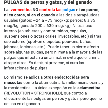
PULGAS de perros y gatos, y del ganado
La
ivermectina
NO
controla las
pulgas
ni en perros,
ni en gatos,
ni en el ganado
a las dosis terapéuticas
usuales (gatos: ~24 a ~73 mcg/kg; perros: 6 a 35
mcg/kg; ganado 200 a 630 mcg/kg). Ni tras uso
interno (en tabletas y comprimidos, capsulas,
suspensiones o gotas orales, inyectables, etc.) ni tras
uso externo (spot-on o pipetas, pour-ons, baños,
jabones, lociones, etc.). Puede tener un cierto efecto
sobre algunas pulgas, pero ni mata a la mayoría de las
pulgas que infectan a un animal, ni evita que el animal
atrape otras. Es decir, ni previene, ni cura las
infestaciones de pulgas.
Lo mismo se aplica a
otros endectocidas para
mascotas
como la abamectina, la milbemicina oxima y
la moxidectina. La única excepción es la
selamectina
(REVOLUTION = STRONGHOLD), que controla
eficazmente las pulgas en perros y gatos, pero que no
se usa en el ganado.