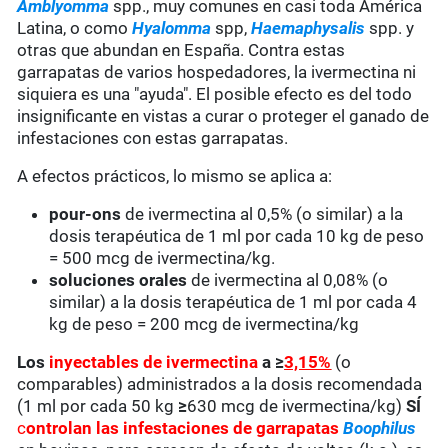
Amblyomma
spp., muy comunes en casi toda América
Latina, o como
Hyalomma
spp,
Haemaphysalis
spp. y
otras que abundan en España. Contra estas
garrapatas de varios hospedadores, la ivermectina ni
siquiera es una "ayuda". El posible efecto es del todo
insignificante en vistas a curar o proteger el ganado de
infestaciones con estas garrapatas.
A efectos prácticos, lo mismo se aplica a:
pour-ons
de ivermectina al 0,5% (o similar) a la
dosis terapéutica de 1 ml por cada 10 kg de peso
= 500 mcg de ivermectina/kg.
soluciones orales
de ivermectina al 0,08% (o
similar) a la dosis terapéutica de 1 ml por cada 4
kg de peso = 200 mcg de ivermectina/kg
Los
inyectables de ivermectina
a ≥
3,15%
(o
comparables) administrados a la dosis recomendada
(1 ml por cada 50 kg
≥
630 mcg de ivermectina/kg)
SÍ
c
ontrolan las infestaciones de garrapatas
Boophilus