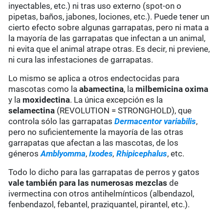
inyectables, etc.) ni tras uso externo (spot-on o
pipetas, baños, jabones, lociones, etc.). Puede tener un
cierto efecto sobre algunas garrapatas, pero ni mata a
la mayoría de las garrapatas que infectan a un animal,
ni evita que el animal atrape otras. Es decir, ni previene,
ni cura las infestaciones de garrapatas.
Lo mismo se aplica a otros endectocidas para
mascotas como la
abamectina
, la
milbemicina oxima
y la
moxidectina
. La única excepción es la
selamectina
(REVOLUTION = STRONGHOLD), que
controla sólo las garrapatas
Dermacentor variabilis
,
pero no suficientemente la mayoría de las otras
garrapatas que afectan a las mascotas, de los
géneros
Amblyomma
,
Ixodes
,
Rhipicephalus
, etc.
Todo lo dicho para las garrapatas de perros y gatos
vale también para las numerosas mezclas
de
ivermectina con otros antihelmínticos (albendazol,
fenbendazol, febantel, praziquantel, pirantel, etc.).