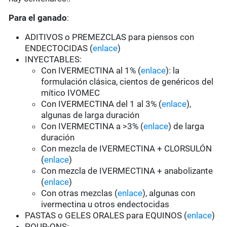
Para el ganado
:
ADITIVOS o PREMEZCLAS para piensos con
ENDECTOCIDAS (
enlace
)
INYECTABLES:
Con IVERMECTINA al 1% (
enlace
): la
formulación clásica, cientos de genéricos del
mítico IVOMEC
Con IVERMECTINA del 1 al 3% (
enlace
),
algunas de larga duración
Con IVERMECTINA a >3% (
enlace
) de larga
duración
Con mezcla de IVERMECTINA + CLORSULÓN
(
enlace
)
Con mezcla de IVERMECTINA + anabolizante
(
enlace
)
Con otras mezclas (
enlace
), algunas con
ivermectina u otros endectocidas
PASTAS o GELES ORALES para EQUINOS (
enlace
)
POUR-ONS: