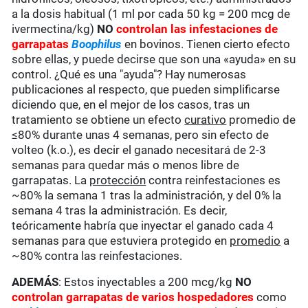
a la dosis habitual (1 ml por cada 50 kg = 200 mcg de
ivermectina/kg)
NO
c
ontrolan las infestaciones de
garrapatas
Boophilus
en bovinos. Tienen cierto efecto
sobre ellas, y puede decirse que son una «ayuda» en su
control. ¿Qué es una "ayuda"? Hay numerosas
publicaciones al respecto, que pueden simplificarse
diciendo que, en el mejor de los casos, tras un
tratamiento se obtiene un efecto
curativo
promedio de
≤80% durante unas 4 semanas, pero sin efecto de
volteo (k.o.), es decir el ganado necesitará de 2-3
semanas para quedar más o menos libre de
garrapatas. La
protección
contra reinfestaciones es
~80% la semana 1 tras la administración, y del 0% la
semana 4 tras la administración. Es decir,
teóricamente habría que inyectar el ganado cada 4
semanas para que estuviera protegido en
promedio
a
~80% contra las reinfestaciones.
ADEMÁS
: Estos inyectables a 200 mcg/kg
NO
controlan garrapatas de varios hospedadores
como