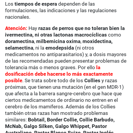
Los
tiempos de espera
dependen de las
formulaciones, las indicaciones y las regulaciones
nacionales.
Atención:
Hay
razas de perros que no toleran bien la
ivermectina, ni otras lactonas macrocíclicas
como
doramectina
,
milbemicina oxima
,
moxidectina,
selamectina
, ni la
emodepsida
(ni otros
medicamentos no antiparasitarios) y, a dosis mayores
de las recomendadas pueden presentar problemas de
tolerancia más o menos graves. Por ello
la
dosificación debe hacerse lo más exactamente
posible
. Se trata sobre todo de los
Collies
y razas
próximas, que tienen una mutación (en el gen MDR-1)
que afecta a la barrera sangre-cerebro que hace que
ciertos medicamentos de ordinario no entren en el
cerebro de los mamíferos. Además de los Collies
también otras razas han mostrado problemas
similares:
Bobtail, Border Collie, Collie Barbudo,
McNab, Galgo Silken, Galgo Whippet, Pastor
Australiano, Pastor Blanco Suizo, Pastor Inglés,