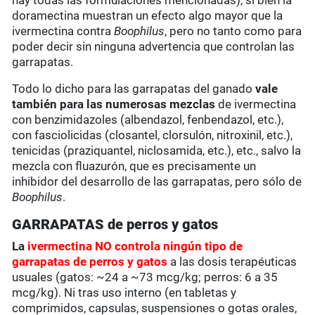
hay todas las formulaciones mencionadas), si bien la
doramectina muestran un efecto algo mayor que la
ivermectina contra
Boophilus
, pero no tanto como para
poder decir sin ninguna advertencia que controlan las
garrapatas.
Todo lo dicho para las garrapatas del ganado
vale
también para las numerosas mezclas
de ivermectina
con benzimidazoles (albendazol, fenbendazol, etc.),
con fasciolicidas (closantel, clorsulón, nitroxinil, etc.),
tenicidas (praziquantel, niclosamida, etc.), etc., salvo la
mezcla con fluazurón, que es precisamente un
inhibidor del desarrollo de las garrapatas, pero sólo de
Boophilus
.
GARRAPATAS de perros y gatos
La
ivermectina NO
controla ningún tipo de
garrapatas de
perros y gatos
a las dosis terapéuticas
usuales (gatos: ~24 a ~73 mcg/kg; perros: 6 a 35
mcg/kg). Ni tras uso interno (en tabletas y
comprimidos, capsulas, suspensiones o gotas orales,