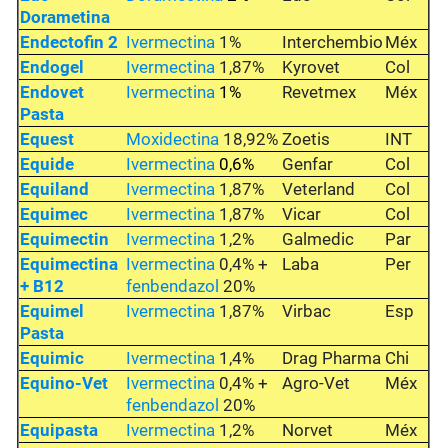
Dorametina
Endectofin 2
Ivermectina
1%
Interchembio
Méx
Endogel
Ivermectina
1,87%
Kyrovet
Col
Endovet
Ivermectina
1%
Revetmex
Méx
Pasta
Equest
Moxidectina
18,92%
Zoetis
INT
Equide
Ivermectina
0,6%
Genfar
Col
Equiland
Ivermectina
1,87%
Veterland
Col
Equimec
Ivermectina
1,87%
Vicar
Col
Equimectin
Ivermectina
1,2%
Galmedic
Par
Equimectina
Ivermectina
0,4% +
Laba
Per
+ B12
fenbendazol
20%
Equimel
Ivermectina
1,87%
Virbac
Esp
Pasta
Equimic
Ivermectina
1,4%
Drag Pharma
Chi
Equino-Vet
Ivermectina
0,4% +
Agro-Vet
Méx
fenbendazol
20%
Equipasta
Ivermectina
1,2%
Norvet
Méx