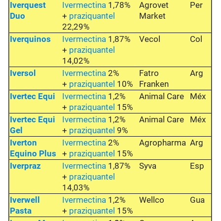
Iverquest
Ivermectina
1,78%
Agrovet
Per
Duo
+
praziquantel
Market
22,29%
Iverquinos
Ivermectina
1,87%
Vecol
Col
+
praziquantel
14,02%
Iversol
Ivermectina
2%
Fatro
Arg
+
praziquantel
10%
Franken
Ivertec Equi
Ivermectina
1,2%
Animal Care
Méx
+
praziquantel
15%
Ivertec Equi
Ivermectina
1,2%
Animal Care
Méx
Gel
+
praziquantel
9%
Iverton
Ivermectina
2%
Agropharma
Arg
Equino Plus
+
praziquantel
15%
Iverpraz
Ivermectina
1,87%
Syva
Esp
+
praziquantel
14,03%
Iverwell
Ivermectina
1,2%
Wellco
Gua
Pasta
+
praziquantel
15%