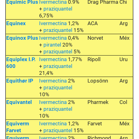
Equimic Plus
Ivermectina
0.9%
Drag Pharma
Chi
+
praziquantel
6,75%
Equinex
Ivermectina
1,2%
ACA
Arg
+
praziquantel
15%
Equinox Plus
Ivermectina
0,4%
Norvet
Méx
+
pirantel
20%
+
praziquantel
5%
Equiplex I.P.
Ivermectina
1,77%
Ripoll
Uru
600
+
praziquantel
21,4%
Equithør IP
Ivermectina
2%
Lopsönn
Arg
+
praziquantel
10%
Equivantel
Ivermectina
2%
Pharmek
Col
+
praziquantel
10%
Equiverm
Ivermectina
1,2%
Farvet
Méx
Farvet
+
praziquantel
15%
Equiverm
Ivermectina
2%
Richmond
Arg