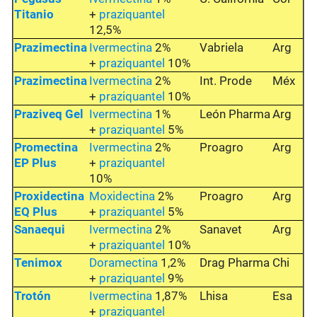
Titanio
+
praziquantel
12,5%
Prazimectina
Ivermectina
2%
Vabriela
Arg
+
praziquantel
10%
Prazimectina
Ivermectina
2%
Int. Prode
Méx
+
praziquantel
10%
Praziveq Gel
Ivermectina
1%
León Pharma
Arg
+
praziquantel
5%
Promectina
Ivermectina
2%
Proagro
Arg
EP Plus
+
praziquantel
10%
Proxidectina
Moxidectina
2%
Proagro
Arg
EQ Plus
+
praziquantel
5%
Sanaequi
Ivermectina
2%
Sanavet
Arg
+
praziquantel
10%
Tenimox
D
oramectina
1,2%
Drag Pharma
Chi
+
praziquantel
9%
Trotón
Ivermectina
1,87%
Lhisa
Esa
+
praziquantel