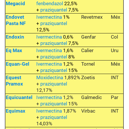
Megacid
fenbendazol
22,5%
+
praziquantel
7,5%
Endovet
Ivermectina
1%
Revetmex
Méx
Pasta NF
+
praziquantel
12,5%
Endoxin
Ivermectina
0,6%
Genfar
Col
+
praziquantel
7,5%
Eq Max
Ivermectina
1,6%
Calier
Uru
+
praziquantel
8%
Equan-Gel
Ivermectina
1,2%
Tornel
Méx
+
praziquantel
15%
Equest
Moxidectina
1,892%
Zoetis
INT
Pramox
+
praziquantel
12,17%
Equicuantel
Ivermectina
1,2%
Galmedic
Par
+
praziquantel
15%
Equimax
Ivermectina
1,87%
Virbac
INT
+
praziquantel
14,03%