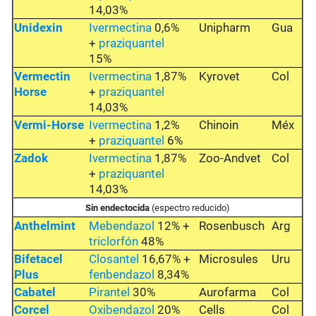
14,03%
Unidexin
Ivermectina
0,6%
Unipharm
Gua
+
praziquantel
15%
Vermectin
Ivermectina
1,87%
Kyrovet
Col
Horse
+
praziquantel
14,03%
Vermi-Horse
Ivermectina
1,2%
Chinoin
Méx
+
praziquantel
6%
Zadok
Ivermectina
1,87%
Zoo-Andvet
Col
+
praziquantel
14,03%
Sin endectocida
(espectro reducido)
Anthelmint
Mebendazol
12% +
Rosenbusch
Arg
triclorfón
48%
Bifetacel
Closantel
16,67% +
Microsules
Uru
Plus
fenbendazol
8,34%
Cabatel
Pirantel
30%
Aurofarma
Col
Corcel
Oxibendazol
20%
Cells
Col