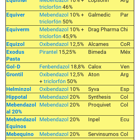
Equithør
Mebendazol
10% +
Lopsönn
Arg
triclorfón
46%
Equiver
Mebendazol
10% +
Galmedic
Par
triclorfón
50%
Equiverm
Mebendazol
10% +
Drag Pharma
Chi
triclorfón
45,9%
Equizol
Oxibendazol
12,5%
Alcames
CoR
Exodus
Pirantel
15,25%
Bimeda
Méx
Pasta
Gol-D
Fenbendazol
18,8%
Calox
Ven
Grontil
Oxibendazol
12,5%
Aton
Arg
+
triclorfón
50%
Helminzol
Oxibendazol
10%
Syva
Esp
Hippotal
Mebendazol
20%
Synthesis
Col
Mebendazol
Mebendazol
20%
Proquivet
Col
al 20%
Mebendazol
Mebendazol
20%
Inpel
Ecu
Equinos
Mebequino
Mebendazol
20%
Servinsumos
Col