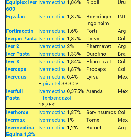
Equiplex Iver
Ivermectina
1,86%
Ripoll
Uru
600
Eqvalan
Ivermectina
1,87%
Boehringer
INT
Ingelheim
Fortimectin
Ivermectina
1,6%
Forti
Arg
Ivegan Pasta
Ivermectina
1,87%
Carval
Col
Iver 2
Ivermectina
2%
Pharmavet
Arg
Iver Pasta
Ivermectina
1,33%
Ourofino
Bra
Iver X
Ivermectina
1,84%
Pharmavet
Col
Ivercaps
Ivermectina
1,87%
Procaps
Col
Iverequs
Ivermectina
0,4%
Lyfsa
Méx
+
pirantel
38,30%
Iverfull
Ivermectina
0,375%
Aranda
Méx
Pasta
+
fenbendazol
18,75%
Iverhorse
Ivermectina
1,87%
Servinsumos
Col
Ivermax
Ivermectina
1%
Tornel
Méx
Ivermectina
Ivermectina
1,2%
Burnet
Arg
Equina 1,2%