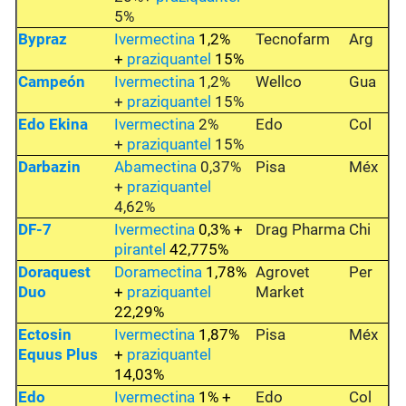
5%
Bypraz
Ivermectina
1,2%
Tecnofarm
Arg
+
praziquantel
15%
Campeón
Ivermectina
1,2%
Wellco
Gua
+
praziquantel
15%
Edo Ekina
Ivermectina
2%
Edo
Col
+
praziquantel
15%
Darbazin
Abamectina
0,37%
Pisa
Méx
+
praziquantel
4,62%
DF-7
Ivermectina
0,3% +
Drag Pharma
Chi
pirantel
42,775%
Doraquest
D
oramectina
1,78%
Agrovet
Per
Duo
+
praziquantel
Market
22,29%
Ectosin
Ivermectina
1,87%
Pisa
Méx
Equus Plus
+
praziquantel
14,03%
Edo
Ivermectina
1% +
Edo
Col