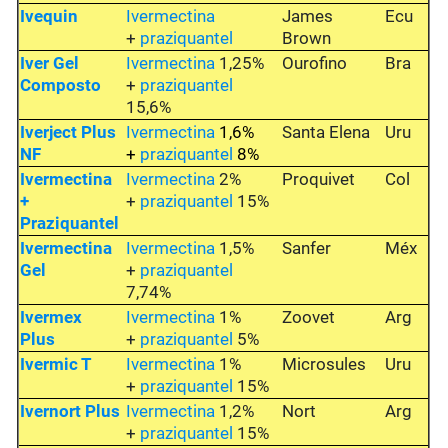
Ivequin
Ivermectina
James
Ecu
+
praziquantel
Brown
Iver Gel
Ivermectina
1,25%
Ourofino
Bra
Composto
+
praziquantel
15,6%
Iverject Plus
Ivermectina
1,6%
Santa Elena
Uru
NF
+
praziquantel
8%
Ivermectina
Ivermectina
2%
Proquivet
Col
+
+
praziquantel
15%
Praziquantel
Ivermectina
Ivermectina
1,5%
Sanfer
Méx
Gel
+
praziquantel
7,74%
Ivermex
Ivermectina
1%
Zoovet
Arg
Plus
+
praziquantel
5%
Ivermic T
Ivermectina
1%
Microsules
Uru
+
praziquantel
15%
Ivernort Plus
Ivermectina
1,2%
Nort
Arg
+
praziquantel
15%