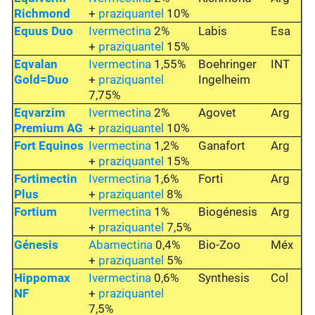
Richmond
+
praziquantel
10%
Equus Duo
Ivermectina
2%
Labis
Esa
+
praziquantel
15%
Eqvalan
Ivermectina
1,55%
Boehringer
INT
Gold=Duo
+
praziquantel
Ingelheim
7,75%
Eqvarzim
Ivermectina
2%
Agovet
Arg
Premium AG
+
praziquantel
10%
Fort Equinos
Ivermectina
1,2%
Ganafort
Arg
+
praziquantel
15%
Fortimectin
Ivermectina
1,6%
Forti
Arg
Plus
+
praziquantel
8%
Fortium
Ivermectina
1%
Biogénesis
Arg
+
praziquantel
7,5%
Génesis
Abamectina
0,4%
Bio-Zoo
Méx
+
praziquantel
5%
Hippomax
Ivermectina
0,6%
Synthesis
Col
NF
+
praziquantel
7,5%