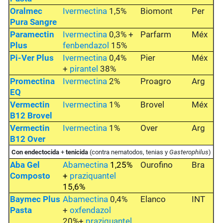
Oralmec
Ivermectina
1,5%
Biomont
Per
Pura Sangre
Paramectin
Ivermectina
0,3% +
Parfarm
Méx
Plus
fenbendazol
15%
Pi-Ver Plus
Ivermectina
0,4%
Pier
Méx
+
pirantel
38%
Promectina
Ivermectina
2%
Proagro
Arg
EQ
Vermectin
Ivermectina
1%
Brovel
Méx
B12 Brovel
Vermectin
Ivermectina
1%
Over
Arg
B12 Over
Con endectocida
+
tenicida
(contra nematodos, tenias y
Gasterophilus
)
Aba Gel
Abamectina
1,25%
Ourofino
Bra
Composto
+
praziquantel
15,6%
Baymec Plus
Abamectina
0,4%
Elanco
INT
Pasta
+
oxfendazol
20%+
praziquantel