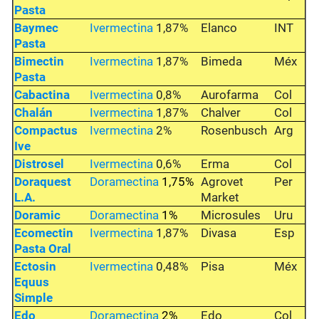
Pasta
Baymec
Ivermectina
1,87%
Elanco
INT
Pasta
Bimectin
Ivermectina
1,87%
Bimeda
Méx
Pasta
Cabactina
Ivermectina
0,8%
Aurofarma
Col
Chalán
Ivermectina
1,87%
Chalver
Col
Compactus
Ivermectina
2%
Rosenbusch
Arg
Ive
Distrosel
Ivermectina
0,6%
Erma
Col
Doraquest
D
oramectina
1,75%
Agrovet
Per
L.A.
Market
Doramic
D
oramectina
1%
Microsules
Uru
Ecomectin
Ivermectina
1,87%
Divasa
Esp
Pasta Oral
Ectosin
Ivermectina
0,48%
Pisa
Méx
Equus
Simple
Edo
D
oramectina
2%
Edo
Col