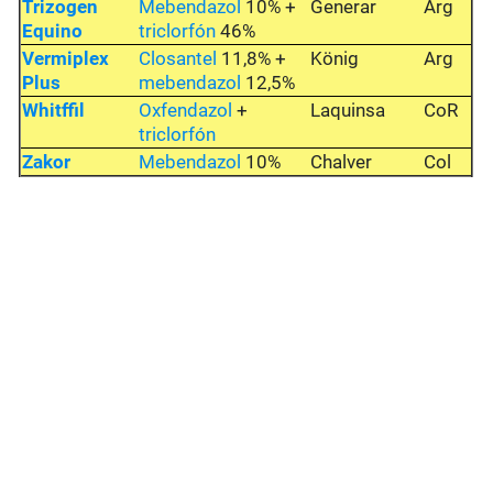
Trizogen
Mebendazol
10% +
Generar
Arg
Equino
triclorfón
46%
Vermiplex
Closantel
11,8% +
König
Arg
Plus
mebendazol
12,5%
Whitffil
Oxfendazol
+
Laquinsa
CoR
triclorfón
Zakor
Mebendazol
10%
Chalver
Col