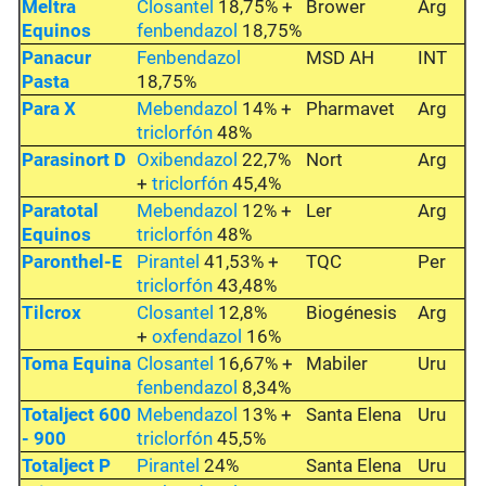
Meltra
Closantel
18,75% +
Brower
Arg
Equinos
fenbendazol
18,75%
Panacur
Fenbendazol
MSD AH
INT
Pasta
18,75%
Para X
Mebendazol
14% +
Pharmavet
Arg
triclorfón
48%
Parasinort D
Oxibendazol
22,7%
Nort
Arg
+
triclorfón
45,4%
Paratotal
Mebendazol
12% +
Ler
Arg
Equinos
triclorfón
48%
Paronthel-E
Pirantel
41,53% +
TQC
Per
triclorfón
43,48%
Tilcrox
Closantel
12,8%
Biogénesis
Arg
+
oxfendazol
16%
Toma Equina
Closantel
16,67% +
Mabiler
Uru
fenbendazol
8,34%
Totalject 600
Mebendazol
13% +
Santa Elena
Uru
- 900
triclorfón
45,5%
Totalject P
Pirantel
24%
Santa Elena
Uru