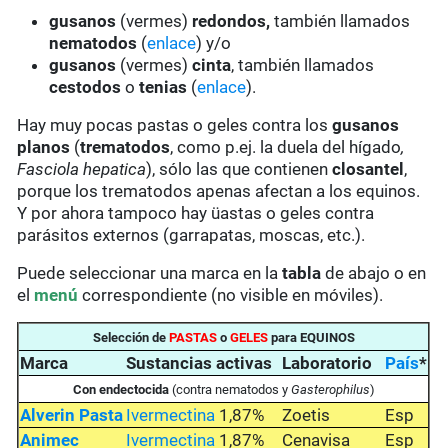
gusanos
(vermes)
redondos,
también llamados
nematodos
(
enlace
) y/o
gusanos
(vermes)
cinta
, también llamados
cestodos
o
tenias
(
enlace
).
Hay muy pocas pastas o geles contra los
gusanos
planos
(
trematodos
, como p.ej. la duela del hígado
,
Fasciola hepatica
), sólo las que contienen
closantel
,
porque los trematodos apenas afectan a los equinos.
Y por ahora tampoco hay üastas o geles contra
parásitos externos (garrapatas, moscas, etc.).
Puede seleccionar una marca en la
tabla
de abajo o en
el
menú
correspondiente (no visible en móviles).
Selección de
PASTAS
o
GELES
para EQUINOS
Marca
Sustancias activas
Laboratorio
País
*
Con
endectocida
(contra nematodos y
Gasterophilus
)
Alverin Pasta
Ivermectina
1,87%
Zoetis
Esp
Animec
Ivermectina
1,87%
Cenavisa
Esp