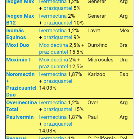
Ivogen Max
Ivermectina
1,2%
Generar
Arg
+
praziquantel
5%
Ivogen Max
Ivermectina
2%
Generar
Arg
B12
+
praziquantel
10%
Ivomás
Ivermectina
1,2%
Lavet
Méx
Equinos
+
praziquantel
9%
Moxi Duo
Moxidectina
2,5% +
Ourofino
Bra
praziquantel
15,5%
Moximic T
Moxidectina
2% +
Microsules
Uru
praziquantel
12,5%
Noromectin
Ivermectina
1,87%
Karizoo
Esp
+
+
praziquantel
Prazicuantel
14,03%
Duo
Overmectina
Ivermectina
1,2%
Over
Arg
Total
+
praziquantel
15%
Paulvermin
Ivermectina
1,87%
Paul
Arg
+
praziquantel
14,03%
Pegasus
Ivermectina
1%
C. California
Col