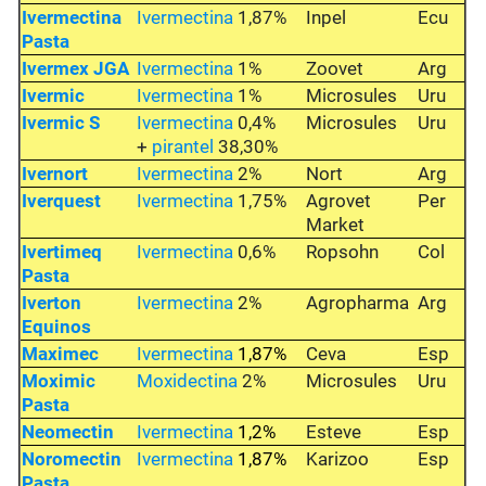
Ivermectina
Ivermectina
1,87%
Inpel
Ecu
Pasta
Ivermex JGA
Ivermectina
1%
Zoovet
Arg
Ivermic
Ivermectina
1%
Microsules
Uru
Ivermic S
Ivermectina
0,4%
Microsules
Uru
+
pirantel
38,30%
Ivernort
Ivermectina
2%
Nort
Arg
Iverquest
Ivermectina
1,75%
Agrovet
Per
Market
Ivertimeq
Ivermectina
0,6%
Ropsohn
Col
Pasta
Iverton
Ivermectina
2%
Agropharma
Arg
Equinos
Maximec
Ivermectina
1,87%
Ceva
Esp
Moximic
Moxidectina
2%
Microsules
Uru
Pasta
Neomectin
Ivermectina
1,2%
Esteve
Esp
Noromectin
Ivermectina
1,87%
Karizoo
Esp
Pasta