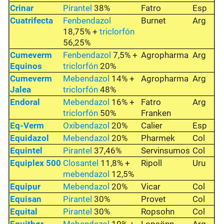
Crinar
Pirantel
38%
Fatro
Esp
Cuatrifecta
Fenbendazol
Burnet
Arg
18,75% +
triclorfón
56,25%
Cumeverm
Fenbendazol
7,5% +
Agropharma
Arg
Equinos
triclorfón
20%
Cumeverm
Mebendazol
14% +
Agropharma
Arg
Jalea
triclorfón
48%
Endoral
Mebendazol
16% +
Fatro
Arg
triclorfón
50%
Franken
Eq-Verm
Oxibendazol
20%
Calier
Esp
Equidazol
Mebendazol
20%
Pharmek
Col
Equintel
Pirantel
37,46%
Servinsumos
Col
Equiplex 500
Closantel
11,8% +
Ripoll
Uru
mebendazol
12,5%
Equipur
Mebendazol
20%
Vicar
Col
Equisan
Pirantel
30%
Provet
Col
Equital
Pirantel
30%
Ropsohn
Col