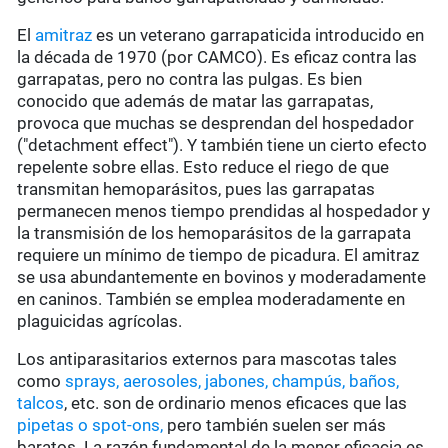
El
amitraz
es un veterano garrapaticida introducido en
la década de 1970 (por CAMCO). Es eficaz contra las
garrapatas, pero no contra las pulgas. Es bien
conocido que además de matar las garrapatas,
provoca que muchas se desprendan del hospedador
("detachment effect"). Y también tiene un cierto efecto
repelente sobre ellas. Esto reduce el riego de que
transmitan hemoparásitos, pues las garrapatas
permanecen menos tiempo prendidas al hospedador y
la transmisión de los hemoparásitos de la garrapata
requiere un mínimo de tiempo de picadura. El amitraz
se usa abundantemente en bovinos y moderadamente
en caninos. También se emplea moderadamente en
plaguicidas agrícolas.
Los antiparasitarios externos para mascotas tales
como
sprays, aerosoles, jabones, champús, baños,
talcos
, etc. son de ordinario menos eficaces que las
pipetas o spot-ons,
pero también suelen ser más
baratos. La razón fundamental de la menor eficacia es