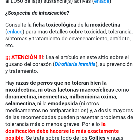
al LD50 de la(s) sustancia(s) activas (
enlace
)
¿Sospecha de intoxicación?
Consulte la
ficha toxicológica
de la
moxidectina
(
enlace
) para más detalles sobre toxicidad, tolerancia,
síntomas y tratamiento de envenenamiento, antídoto,
etc.
¡
¡
¡
ATENCIÓN !!!
: Lea el artículo en este sitio sobre el
gusano del corazón (
Dirofilaria immitis
), su prevención
y tratamiento.
Hay
razas de perros que no toleran bien la
moxidectina
, ni otras lactonas macrocíclicas
como
doramectina
,
ivermectina,
milbemicina oxima
,
selamectina
, ni la
emodepsida
(ni otros
medicamentos no antiparasitarios) y, a dosis mayores
de las recomendadas pueden presentar problemas de
tolerancia más o menos graves. Por ello
la
dosificación debe hacerse lo más exactamente
posible
. Se trata sobre todo de los
Collies
y razas