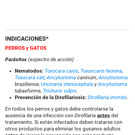
INDICACIONES*
PERROS
y GATOS
Parásitos
(espectro de acción)
Nematodos:
Toxocara canis
,
Toxascaris leonina
,
Toxocara cati
,
Ancylostoma
caninum,
Ancylostoma
braziliense,
Uncinaria stenocephala
y
Ancylostoma
tubaeforme,
Trichuris vulpis
.
Prevención de la Dirofilariosis:
Dirofilaria immitis
.
En todos los perros y gatos debe controlarse la
ausencia de una infección con
Dirofilaria
antes
del
tratamiento. Si están infectados deben tratarse con
otros productos para eliminar los gusanos adultos