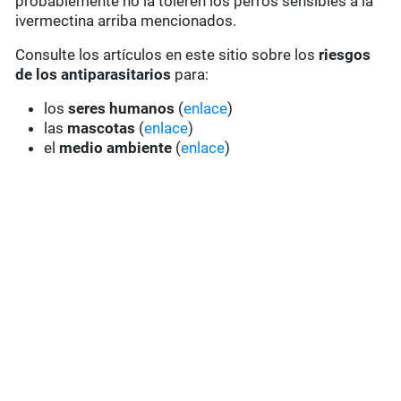
probablemente no la toleren los perros sensibles a la
ivermectina arriba mencionados.
Consulte los artículos en este sitio sobre los
riesgos
de los antiparasitarios
para:
los
seres humanos
(
enlace
)
las
mascotas
(
enlace
)
el
medio ambiente
(
enlace
)