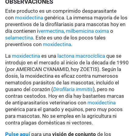
OBSERVACIONES
Este producto es un comprimido desparasitante
con
moxidectina
genérica. La inmensa mayoría de los
preventivos de la dirofilariasis para mascotas hoy en
día contienen i
vermectina
,
milbemicina oxima
o
selamectina
. Este es uno de los pocos tales
preventivos con
moxidectina
.
La
moxidectina
es una
lactona macrocíclica
que se
introdujo en el mercado al inicio de la década de 1990
(por AMERICAN CYANAMID, hoy ZOETIS). Según la
dosis, la moxidectina es eficaz contra numerosos
nematodos parásitos de las mascotas, incluido el
gusano del corazón (
Dirofilaria immitis
), pero no
contras cestodos. Hoy en día hay bastantes marcas
de antiparasitarios veterinarios con
moxidectina
genérica para el ganado y equinos, pero muy pocos
para mascotas. No se emplea en la agricultura ni
contra plagas domésticas ni vectores.
Pulse aquí
para una
visión de conjunto
de los