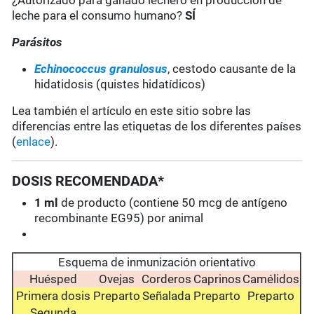
¿Autorizado para ganado lechero en producción de
leche para el consumo humano?
SÍ
Parásitos
Echinococcus granulosus
, cestodo causante de la
hidatidosis (quistes hidatídicos)
Lea también el artículo en este sitio sobre las
diferencias entre las etiquetas de los diferentes países
(
enlace
).
DOSIS RECOMENDADA*
1 ml
de producto (contiene 50 mcg de antígeno
recombinante EG95) por animal
Esquema de inmunización orientativo
Huésped
Ovejas
Corderos
Caprinos
Camélidos
Primera dosis
Preparto
Señalada
Preparto
Preparto
Segunda