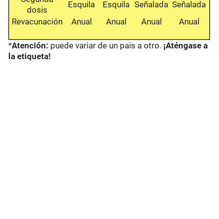
Esquila
Esquila
Señalada
Señalada
dosis
Revacunación
Anual
Anual
Anual
Anual
*
Atención:
puede variar de un país a otro.
¡Aténgase a
la etiqueta!