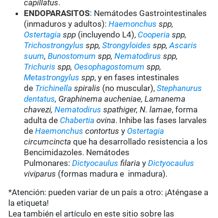
capillatus
.
ENDOPARASITOS
:
Nemátodes Gastrointestinales
(inmaduros y adultos):
Haemonchus
spp,
Ostertagia
spp
(incluyendo L4),
Cooperia
spp,
Trichostrongylus
spp,
Strongyloides
spp,
Ascaris
suum
,
Bunostomum
spp,
Nematodirus
spp,
Trichuris
spp,
Oesophagostomum
spp,
Metastrongylus
spp
, y en fases intestinales
de
Trichinella
spiralis
(no muscular),
Stephanurus
dentatus
,
Graphinema aucheniae, Lamanema
chavezi,
Nematodirus
spathiger, N. lamae
, forma
adulta de
Chabertia
ovina
. Inhibe las fases larvales
de
Haemonchus
contortus
y
Ostertagia
circumcincta
que ha desarrollado resistencia a los
Bencimidazoles. Nemátodes
Pulmonares:
Dictyocaulus
filaria
y
Dictyocaulus
viviparus
(formas madura e inmadura).
*Atención: pueden variar de un país a otro: ¡Aténgase a
la etiqueta!
Lea también el artículo en este sitio sobre las