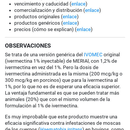
vencimiento y caducidad (
enlace
)
comercialización y distribución (
enlace
)
productos originales (
enlace
)
productos genéricos (
enlace
)
precios (cómo se explican) (
enlace
)
OBSERVACIONES
Se trata de una versión genérica del
IVOMEC
original
(ivermectina 1% inyectable) de MERIAl, con 1,2% de
ivermectina en vez del 1%. Pero la dosis de
ivermectina administrada es la misma (200 mcg/kg o
300 mcg/kg en porcinos) que para la ivermectina al
1%, por lo que no es de esperar una eficacia superior.
La ventaja fundamental es que se pueden tratar más
animales (20%) que con el mismo volumen de la
formulación al 1% de ivermectina.
Es muy improbable que este producto muestre una
eficacia significativa contra infestaciones de moscas
de los cuernos (
Haematobia irritans
) en bovinos, como