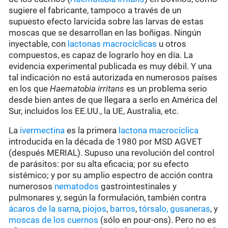
sugiere el fabricante, tampoco a través de un
supuesto efecto larvicida sobre las larvas de estas
moscas que se desarrollan en las boñigas. Ningún
inyectable, con
lactonas macrocíclicas
u otros
compuestos, es capaz de lograrlo hoy en día. La
evidencia experimental publicada es muy débil. Y una
tal indicación no está autorizada en numerosos países
en los que
Haematobia irritans
es un problema serio
desde bien antes de que llegara a serlo en América del
Sur, incluidos los EE.UU., la UE, Australia, etc.
La
ivermectina
es la primera
lactona macrocíclica
introducida en la década de 1980 por MSD AGVET
(después MERIAL). Supuso una revolución del control
de parásitos: por su alta eficacia; por su efecto
sistémico; y por su amplio espectro de acción contra
numerosos
nematodos
gastrointestinales y
pulmonares y, según la formulación, también contra
ácaros de la sarna
,
piojos
,
barros
,
tórsalo,
gusaneras
, y
moscas de los cuernos
(sólo en pour-ons). Pero no es