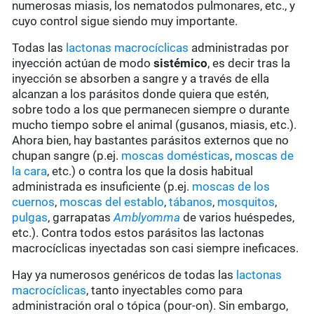
numerosas miasis, los nematodos pulmonares, etc., y
cuyo control sigue siendo muy importante.
Todas las
lactonas macrocíclicas
administradas por
inyección actúan de modo
sistémico
, es decir tras la
inyección se absorben a sangre y a través de ella
alcanzan a los parásitos donde quiera que estén,
sobre todo a los que permanecen siempre o durante
mucho tiempo sobre el animal (gusanos, miasis, etc.).
Ahora bien, hay bastantes parásitos externos que no
chupan sangre (p.ej.
moscas domésticas
,
moscas de
la cara
, etc.) o contra los que la dosis habitual
administrada es insuficiente (p.ej.
moscas de los
cuernos
,
moscas del establo
,
tábanos
,
mosquitos
,
pulgas
, garrapatas
Amblyomma
de varios huéspedes,
etc.). Contra todos estos parásitos las lactonas
macrocíclicas inyectadas son casi siempre ineficaces.
Hay ya numerosos genéricos de todas las
lactonas
macrocíclicas
, tanto inyectables como para
administración oral o tópica (pour-on). Sin embargo,