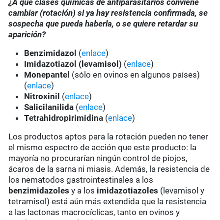
¿A qué clases químicas de antiparasitarios conviene
cambiar (rotación) si ya hay resistencia confirmada, se
sospecha que pueda haberla, o se quiere retardar su
aparición?
Benzimidazol
(
enlace
)
Imidazotiazol (levamisol)
(
enlace
)
Monepantel
(sólo en ovinos en algunos países)
(
enlace
)
Nitroxinil
(
enlace
)
Salicilanilida
(
enlace
)
Tetrahidropirimidina
(
enlace
)
Los productos aptos para la rotación pueden no tener
el mismo espectro de acción que este producto: la
mayoría no procurarían ningún control de piojos,
ácaros de la sarna ni miasis. Además, la resistencia de
los nematodos gastrointestinales a los
benzimidazoles
y a los
imidazotiazoles
(levamisol y
tetramisol) está aún más extendida que la resistencia
a las lactonas macrocíclicas, tanto en ovinos y