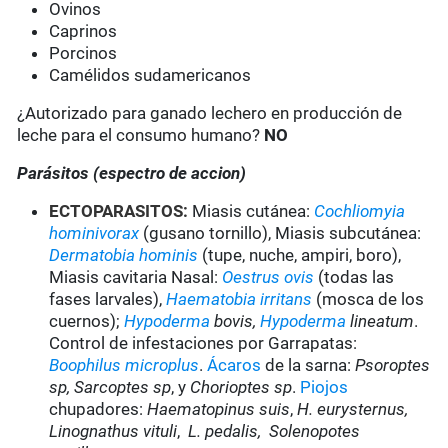
Ovinos
Caprinos
Porcinos
Camélidos sudamericanos
¿Autorizado para ganado lechero en producción de
leche para el consumo humano?
NO
Parásitos (espectro de accion)
ECTOPARASITOS:
Miasis cutánea:
Cochliomyia
hominivorax
(gusano tornillo), Miasis subcutánea:
Dermatobia hominis
(tupe, nuche, ampiri, boro),
Miasis cavitaria Nasal:
Oestrus ovis
(todas las
fases larvales),
Haematobia irritans
(mosca de los
cuernos);
Hypoderma
bovis,
Hypoderma
lineatum
.
Control de infestaciones por Garrapatas:
Boophilus microplus
.
Ácaros
de la sarna:
Psoroptes
sp, Sarcoptes sp
, y
Chorioptes sp
.
Piojos
chupadores:
Haematopinus suis
,
H. eurysternus,
Linognathus vituli
,
L. pedalis, Solenopotes