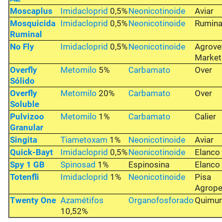
Moscaplus
Imidacloprid
0,5%
Neonicotinoide
Aviar
Mosquicida
Imidacloprid
0,5%
Neonicotinoide
Rumina
Ruminal
No Fly
Imidacloprid
0,5%
Neonicotinoide
Agrove
Market
Overfly
Metomilo
5%
Carbamato
Over
Sólido
Overfly
Metomilo
20%
Carbamato
Over
Soluble
Pulvizoo
Metomilo
1%
Carbamato
Calier
Granular
Singita
Tiametoxam
1%
Neonicotinoide
Aviar
Quick-Bayt
Imidacloprid
0,5%
Neonicotinoide
Elanco
Spy 1 GB
Spinosad
1%
Espinosina
Elanco
Totenfli
Imidacloprid
1%
Neonicotinoide
Pisa
Agrope
Twenty One
Azamétifos
Organofosforado
Quimu
10,52%