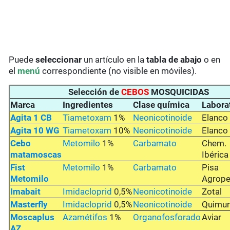
Puede
seleccionar
un artículo en la
tabla de abajo
o en
el
menú
correspondiente (no visible en móviles).
Selección de
CEBOS
MOSQUICIDAS
Marca
Ingredientes
Clase química
Labora
Agita 1 CB
Tiametoxam
1%
Neonicotinoide
Elanco
Agita 10 WG
Tiametoxam
10%
Neonicotinoide
Elanco
Cebo
Metomilo
1%
Carbamato
Chem.
matamoscas
Ibérica
Fist
Metomilo
1%
Carbamato
Pisa
Metomilo
Agrope
Imabait
Imidacloprid
0,5%
Neonicotinoide
Zotal
Masterfly
Imidacloprid
0,5%
Neonicotinoide
Quimu
Moscaplus
Azamétifos
1%
Organofosforado
Aviar
AZ