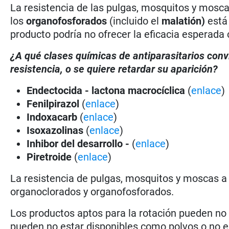
La resistencia de las pulgas, mosquitos y mosc
los
organofosforados
(incluido el
malatión)
está
producto podría no ofrecer la eficacia esperada 
¿A qué clases químicas de antiparasitarios con
resistencia, o se quiere retardar su aparición?
Endectocida - lactona macrocíclica
(
enlace
)
Fenilpirazol
(
enlace
)
Indoxacarb
(
enlace
)
Isoxazolinas
(
enlace
)
Inhibor del desarrollo -
(
enlace
)
Piretroide
(
enlace
)
La resistencia de pulgas, mosquitos y moscas a 
organoclorados y organofosforados.
Los productos aptos para la rotación pueden no
pueden no estar disponibles como polvos o no es