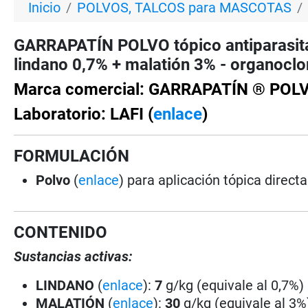
Inicio
POLVOS, TALCOS para MASCOTAS
GARRAPATÍN POLVO tópico antiparasita
lindano 0,7% + malatión 3% - organoclo
Marca comercial: GARRAPATÍN ® POL
Laboratorio: LAFI (
enlace
)
FORMULACIÓN
Polvo
(
enlace
) para aplicación tópica directa
CONTENIDO
Sustancias activas:
LINDANO
(
enlace
):
7
g/kg (equivale al 0,7%)
MALATIÓN
(
enlace
):
30
g/kg (equivale al 3%