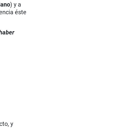
dano
) y a
encia éste
 haber
to, y