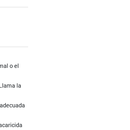
mal o el
 Llama la
n adecuada
acaricida