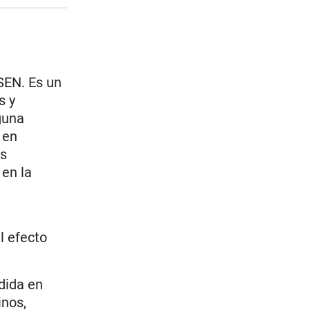
SEN. Es un
s y
guna
 en
os
en la
l efecto
dida en
inos,