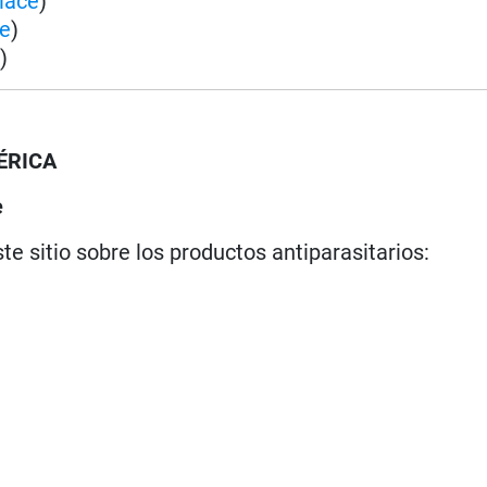
lace
)
ce
)
e
)
ÉRICA
e
te sitio sobre los productos antiparasitarios: