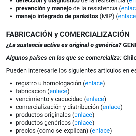
detección y diagnóstico
de la resistencia (
en
prevención y manejo
de la resistencia (
enla
manejo integrado de parásitos
(MIP) (
enlac
FABRICACIÓN y COMERCIALIZACIÓN
¿La sustancia activa es original o genérica?
GEN
Algunos países en los que se comercializa:
Chil
Pueden interesarle los siguientes artículos en es
registro u homologación (
enlace
)
fabricacion (
enlace
)
vencimiento y caducidad (
enlace
)
comercialización y distribución (
enlace
)
productos originales (
enlace
)
productos genéricos (
enlace
)
precios (cómo se explican) (
enlace
)