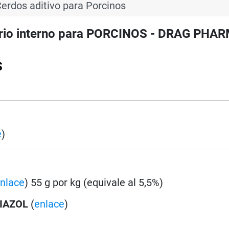
erdos aditivo para Porcinos
ario interno para PORCINOS - DRAG PHAR
S
e
)
nlace
) 55 g por kg (equivale al 5,5%)
IAZOL
(
enlace
)