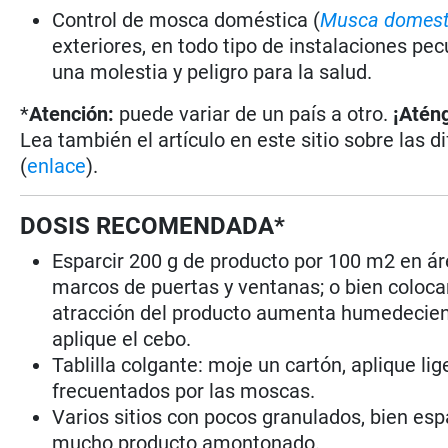
Control de mosca doméstica (
Musca domest
exteriores, en todo tipo de instalaciones pe
una molestia y peligro para la salud.
*
Atención:
puede variar de un país a otro.
¡Aténg
Lea también el artículo en este sitio sobre las d
(
enlace
).
DOSIS RECOMENDADA*
Esparcir 200 g de producto por 100 m2 en ár
marcos de puertas y ventanas; o bien colocar
atracción del producto aumenta humedeciend
aplique el cebo.
Tablilla colgante: moje un cartón, aplique li
frecuentados por las moscas.
Varios sitios con pocos granulados, bien es
mucho producto amontonado.