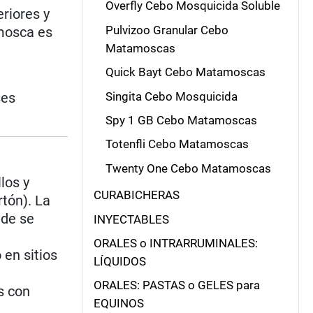
Overfly Cebo Mosquicida Soluble
eriores y
Pulvizoo Granular Cebo
 mosca es
Matamoscas
Quick Bayt Cebo Matamoscas
Singita Cebo Mosquicida
ses
Spy 1 GB Cebo Matamoscas
Totenfli Cebo Matamoscas
Twenty One Cebo Matamoscas
los y
CURABICHERAS
rtón). La
nde se
INYECTABLES
ORALES o INTRARRUMINALES:
 en sitios
LÍQUIDOS
ORALES: PASTAS o GELES para
s con
EQUINOS