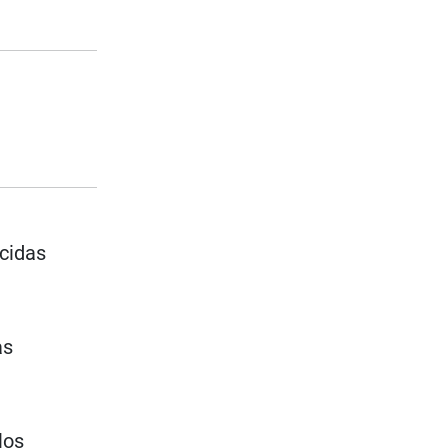
cidas
as
o
los