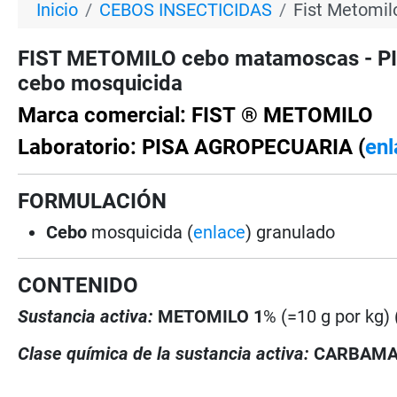
Inicio
CEBOS INSECTICIDAS
Fist Metomi
FIST METOMILO cebo matamoscas - PI
cebo mosquicida
Marca comercial: FIST ® METOMILO
Laboratorio: PISA AGROPECUARIA (
enl
FORMULACIÓN
Cebo
mosquicida (
enlace
) granulado
CONTENIDO
Sustancia activa:
METOMILO 1
% (=10 g por kg) 
Clase química de la sustancia activa:
CARBAM