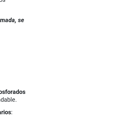
irmada, se
osforados
ndable.
arios
: