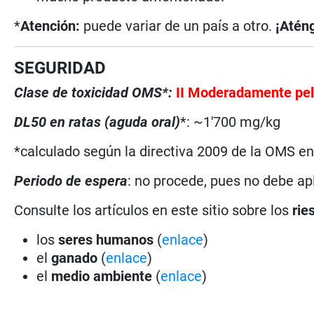
*
Atención:
puede variar de un país a otro.
¡Aténg
SEGURIDAD
Clase de toxicidad OMS*:
II Moderadamente pel
DL50 en ratas (aguda oral)
*: ~1'700 mg/kg
*calculado según la directiva 2009 de la OMS en 
Periodo de espera
: no procede, pues no debe ap
Consulte los artículos en este sitio sobre los
rie
los
seres humanos
(
enlace
)
el
ganado
(
enlace
)
el
medio ambiente
(
enlace
)