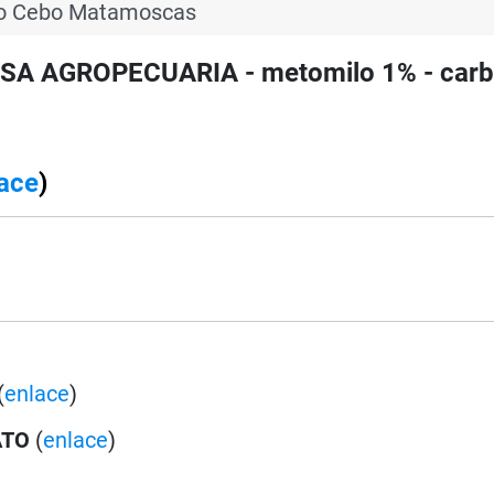
lo Cebo Matamoscas
SA AGROPECUARIA - metomilo 1% - carb
ace
)
(
enlace
)
ATO
(
enlace
)