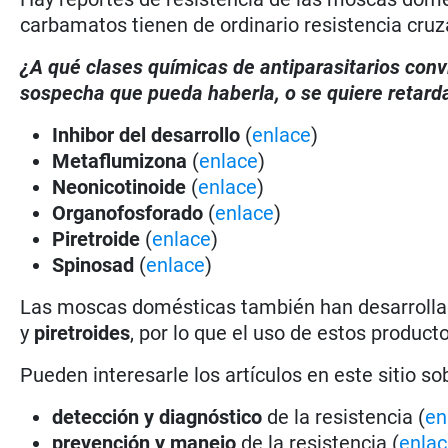
carbamatos tienen de ordinario resistencia cru
¿A qué clases químicas de antiparasitarios conv
sospecha que pueda haberla, o se quiere retarda
Inhibor del desarrollo
(
enlace
)
Metaflumizona
(
enlace
)
Neonicotinoide
(
enlace
)
Organofosforado
(
enlace
)
Piretroide
(
enlace
)
Spinosad
(
enlace
)
Las moscas domésticas también han desarrollad
y
piretroides
, por lo que el uso de estos produ
Pueden interesarle los artículos en este sitio so
detección y diagnóstico
de la resistencia (
en
prevención y manejo
de la resistencia (
enla