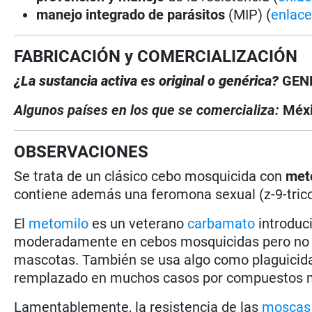
manejo integrado de parásitos
(MIP) (
enlac
FABRICACIÓN y COMERCIALIZACIÓN
¿La sustancia activa es original o genérica?
GEN
Algunos países en los que se comercializa:
Méx
OBSERVACIONES
Se trata de un clásico cebo mosquicida con
met
contiene además una feromona sexual (z-9-trico
El
metomilo
es un veterano
carbamato
introduc
moderadamente en cebos mosquicidas pero no pa
mascotas. También se usa algo como plaguicida 
remplazado en muchos casos por compuestos 
Lamentablemente, la resistencia de las
moscas