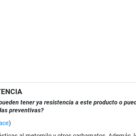
TENCIA
, pueden tener ya resistencia a este producto o pue
das preventivas?
ace
)
ésticas al metomilo y otros carbamatos. Además, l