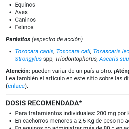
Equinos
Aves
Caninos
Felinos
Parásitos
(espectro de acción)
Toxocara canis
,
Toxocara cati
,
Toxascaris le
Strongylus
spp,
Triodontophorus,
Ascaris su
Atención:
pueden variar de un país a otro.
¡Atén
Lea también el artículo en este sitio sobre las d
(
enlace
).
DOSIS RECOMENDADA*
Para tratamientos individuales: 200 mg por 
En cachorros menores a 2,5 Kg de peso no a
En equinos no administrar más de 80 g en ad