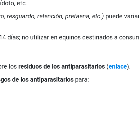
doto, etc.
ro, resguardo, retención, prefaena, etc.)
puede variar
14 días; n
o utilizar en equinos destinados a consu
bre los
residuos de los antiparasitarios
(
enlace
).
sgos de los antiparasitarios
para: