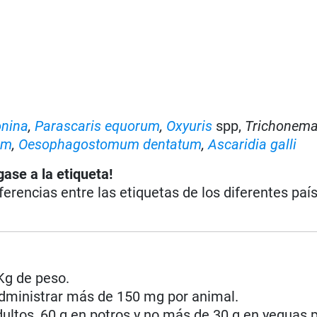
onina
,
Parascaris equorum
,
Oxyuris
spp,
Trichonema
um
,
Oesophagostomum dentatum
,
Ascaridia galli
gase a la etiqueta!
iferencias entre las etiquetas de los diferentes paí
Kg de peso.
dministrar más de 150 mg por animal.
ultos, 60 g en potros y no más de 30 g en yeguas 