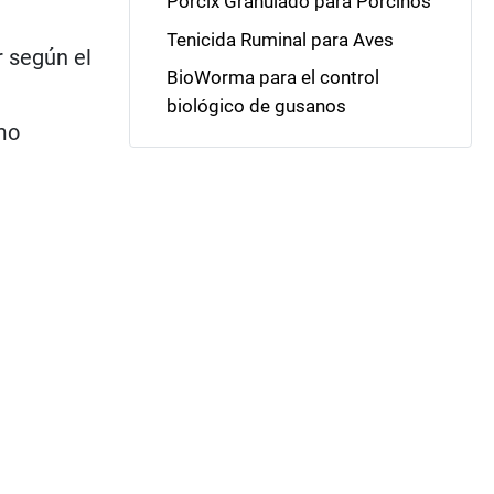
Porcix Granulado para Porcinos
Tenicida Ruminal para Aves
 según el
BioWorma para el control
biológico de gusanos
mo