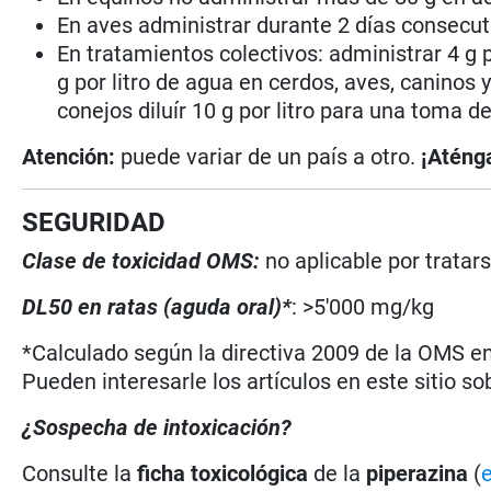
En aves administrar durante 2 días consecut
En tratamientos colectivos: administrar 4 g p
g por litro de agua en cerdos, aves, caninos y
conejos diluír 10 g por litro para una toma 
Atención:
puede variar de un país a otro.
¡Aténga
SEGURIDAD
Clase de toxicidad OMS:
no aplicable por tratar
DL50 en ratas (aguda oral)*
: >5'000 mg/kg
*Calculado según la directiva 2009 de la OMS en 
Pueden interesarle los artículos en este sitio so
¿Sospecha de intoxicación?
Consulte la
ficha toxicológica
de la
piperazina
(