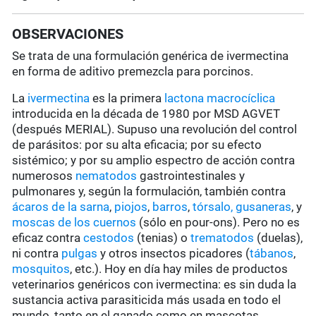
OBSERVACIONES
Se trata de una formulación genérica de ivermectina
en forma de aditivo premezcla para porcinos.
La
ivermectina
es la primera
lactona macrocíclica
introducida en la década de 1980 por MSD AGVET
(después MERIAL). Supuso una revolución del control
de parásitos: por su alta eficacia; por su efecto
sistémico; y por su amplio espectro de acción contra
numerosos
nematodos
gastrointestinales y
pulmonares y, según la formulación, también contra
ácaros de la sarna
,
piojos
,
barros
,
tórsalo,
gusaneras
, y
moscas de los cuernos
(sólo en pour-ons). Pero no es
eficaz contra
cestodos
(tenias) o
trematodos
(duelas),
ni contra
pulgas
y otros insectos picadores (
tábanos
,
mosquitos
, etc.). Hoy en día hay miles de productos
veterinarios genéricos con ivermectina: es sin duda la
sustancia activa parasiticida más usada en todo el
mundo, tanto en el ganado como en mascotas.