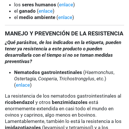
los
seres humanos
(
enlace
)
el
ganado
(
enlace
)
el
medio ambiente
(
enlace
)
MANEJO Y PREVENCIÓN DE LA RESISTENCIA
¿Qué parásitos, de los indicados en la etiqueta, pueden
tener ya resistencia a este producto o pueden
desarrollarla con el tiempo si no se toman medidas
preventivas?
Nematodos gastrointestinales
(
Haemonchus
,
Ostertagia
,
Cooperia
,
Trichostrongylus
, etc.)
(
enlace
)
La resistencia de los nematodos gastrointestinales al
ricobendazol
y otros
benzimidazoles
está
enormemente extendida en casi todo el mundo en
ovinos y caprinos, algo menos en bovinos.
Lamentablemente, también lo está la resistencia a los
imidazotiazoles
(levamisol y tetramisol) y a los