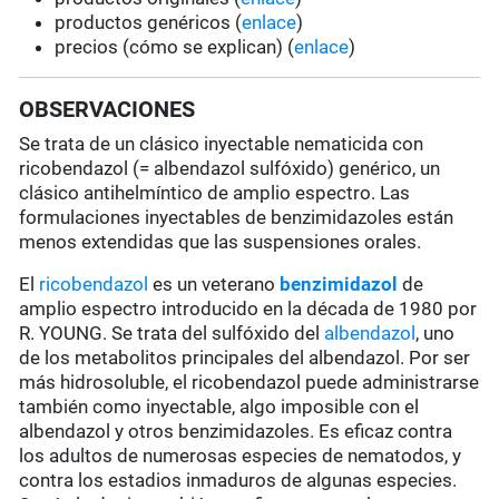
productos genéricos (
enlace
)
precios (cómo se explican) (
enlace
)
OBSERVACIONES
Se trata de un clásico inyectable nematicida con
ricobendazol (= albendazol sulfóxido) genérico, un
clásico antihelmíntico de amplio espectro. Las
formulaciones inyectables de benzimidazoles están
menos extendidas que las suspensiones orales.
El
ricobendazol
es un veterano
benzimidazol
de
amplio espectro introducido en la década de 1980 por
R. YOUNG. Se trata del sulfóxido del
albendazol
, uno
de los metabolitos principales del albendazol. Por ser
más hidrosoluble, el ricobendazol puede administrarse
también como inyectable,
algo
imposible con el
albendazol y otros benzimidazoles. Es eficaz contra
los adultos de numerosas especies de nematodos, y
contra los estadios inmaduros de algunas especies.