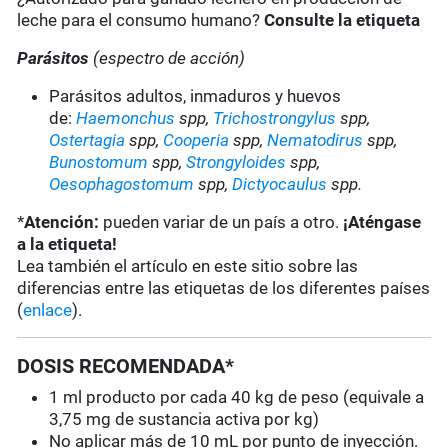
leche para el consumo humano?
Consulte la etiqueta
Parásitos
(espectro de acción)
Parásitos adultos, inmaduros y huevos
de:
Haemonchus
spp,
Trichostrongylus
spp,
Ostertagia
spp,
Cooperia
spp,
Nematodirus
spp,
Bunostomum
spp,
Strongyloides
spp,
Oesophagostomum
spp,
Dictyocaulus
spp.
*
Atención:
pueden variar de un país a otro.
¡Aténgase
a la etiqueta!
Lea también el artículo en este sitio sobre las
diferencias entre las etiquetas de los diferentes países
(
enlace
).
DOSIS RECOMENDADA*
1 ml producto por cada 40 kg de peso (equivale a
3,75 mg de sustancia activa por kg)
No aplicar más de 10 mL por punto de inyección.