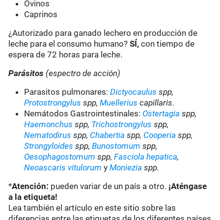
Ovinos
Caprinos
¿Autorizado para ganado lechero en producción de
leche para el consumo humano?
SÍ,
con tiempo de
espera de 72 horas para leche.
Parásitos
(espectro de acción)
Parasitos pulmonares:
Dictyocaulus
spp,
Protostrongylus
spp,
Muellerius
capillaris
.
Nemátodos Gastrointestinales:
Ostertagia
spp,
Haemonchus
spp,
Trichostrongylus
spp,
Nematodirus
spp,
Chabertia
spp,
Cooperia
spp,
Strongyloides
spp,
Bunostomum
spp,
Oesophagostomum
spp,
Fasciola hepatica
,
Neoascaris vitulorum
y
Moniezia
spp.
*
Atención:
pueden variar de un país a otro.
¡Aténgase
a la etiqueta!
Lea también el artículo en este sitio sobre las
diferencias entre las etiquetas de los diferentes países