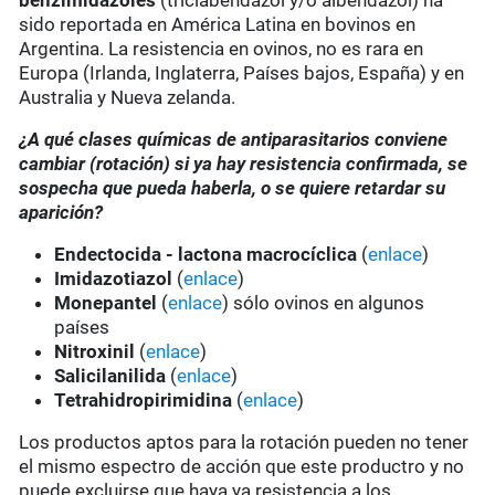
benzimidazoles
(triclabendazol y/o albendazol) ha
sido reportada en América Latina en bovinos en
Argentina. La resistencia en ovinos, no es rara en
Europa (Irlanda, Inglaterra, Países bajos, España) y en
Australia y Nueva zelanda.
¿A qué clases químicas de antiparasitarios conviene
cambiar (rotación) si ya hay resistencia confirmada, se
sospecha que pueda haberla, o se quiere retardar su
aparición?
Endectocida - lactona macrocíclica
(
enlace
)
Imidazotiazol
(
enlace
)
Monepantel
(
enlace
) sólo ovinos en algunos
países
Nitroxinil
(
enlace
)
Salicilanilida
(
enlace
)
Tetrahidropirimidina
(
enlace
)
Los productos aptos para la rotación pueden no tener
el mismo espectro de acción que este productro y no
puede excluirse que haya ya resistencia a los