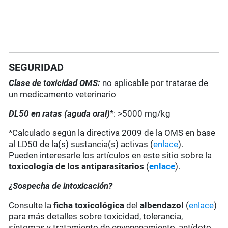
SEGURIDAD
Clase de toxicidad OMS:
no aplicable por tratarse de
un medicamento veterinario
DL50 en ratas (aguda oral)
*: >5000 mg/kg
*Calculado según la directiva 2009 de la OMS en base
al LD50 de la(s) sustancia(s) activas (
enlace
).
Pueden interesarle los artículos en este sitio sobre la
toxicología de los antiparasitarios
(
enlace
).
¿Sospecha de intoxicación?
Consulte la
ficha toxicológica
del
albendazol
(
enlace
)
para más detalles sobre toxicidad, tolerancia,
síntomas y tratamiento de envenenamiento, antídoto,