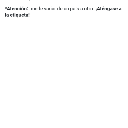
*
Atención:
puede variar de un país a otro.
¡Aténgase a
la etiqueta!