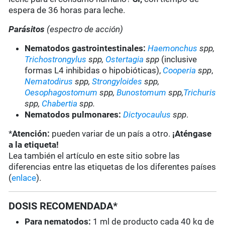
espera de 36 horas para leche.
Parásitos
(espectro de acción)
Nematodos gastrointestinales:
Haemonchus
spp,
Trichostrongylus
spp,
Ostertagia
spp
(inclusive
formas L4 inhibidas o hipobióticas),
Cooperia
spp
,
Nematodirus
spp,
Strongyloides
spp,
Oesophagostomum
spp,
Bunostomum
spp,
Trichuris
spp,
Chabertia
spp.
Nematodos pulmonares:
Dictyocaulus
spp
.
*
Atención:
pueden variar de un país a otro.
¡Aténgase
a la etiqueta!
Lea también el artículo en este sitio sobre las
diferencias entre las etiquetas de los diferentes países
(
enlace
).
DOSIS RECOMENDADA*
Para nematodos:
1 ml de producto cada 40 kg de