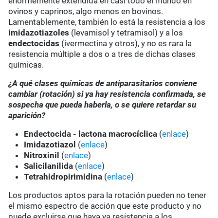
enormemente extendida en casi todo el mundo en
ovinos y caprinos, algo menos en bovinos.
Lamentablemente, también lo está la resistencia a los
imidazotiazoles
(levamisol y tetramisol) y a los
endectocidas
(ivermectina y otros), y no es rara la
resistencia múltiple a dos o a tres de dichas clases
químicas.
¿A qué clases químicas de antiparasitarios conviene
cambiar (rotación) si ya hay resistencia confirmada, se
sospecha que pueda haberla, o se quiere retardar su
aparición?
Endectocida - lactona macrocíclica
(
enlace
)
Imidazotiazol
(
enlace
)
Nitroxinil
(
enlace
)
Salicilanilida
(
enlace
)
Tetrahidropirimidina
(
enlace
)
Los productos aptos para la rotación pueden no tener
el mismo espectro de acción que este producto y no
puede excluirse que haya ya resistencia a los